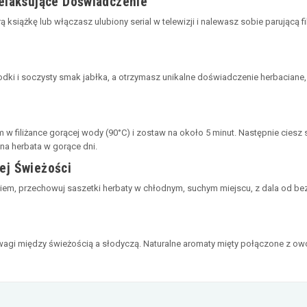
elaksujące Doświadczenie
 książkę lub włączasz ulubiony serial w telewizji i nalewasz sobie parującą f
ki i soczysty smak jabłka, a otrzymasz unikalne doświadczenie herbaciane, 
m w filiżance gorącej wody (90°C) i zostaw na około 5 minut. Następnie cies
na herbata w gorące dni.
ej Świeżości
kiem, przechowuj saszetki herbaty w chłodnym, suchym miejscu, z dala od be
owagi między świeżością a słodyczą. Naturalne aromaty mięty połączone z o