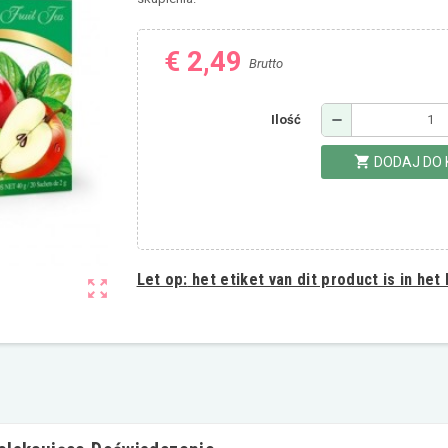
€ 2,49
Brutto
remove
Ilość
shopping_cart
DODAJ DO
Let op:
het etiket van dit product is in het
zoom_out_map