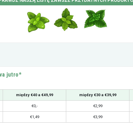
PRAWDŹ NASZĄ LISTĘ ZAWSZE PRZYDATNYCH PRODUKT
a jutro*
między €40 a €49,99
między €30 a €39,99
€0,-
€2,99
€1,49
€3,99