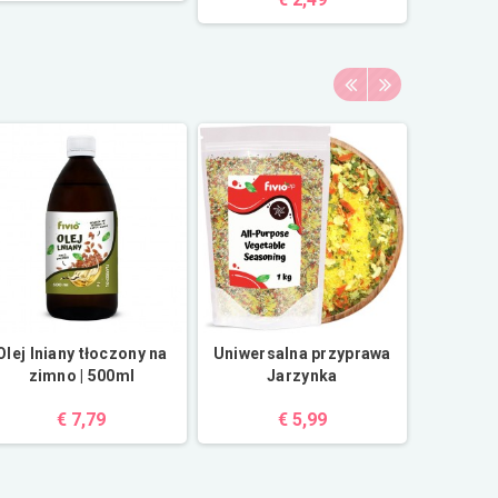
Olej lniany tłoczony na
Uniwersalna przyprawa
Herbatk
zimno | 500ml
Jarzynka
€ 7,79
€ 5,99