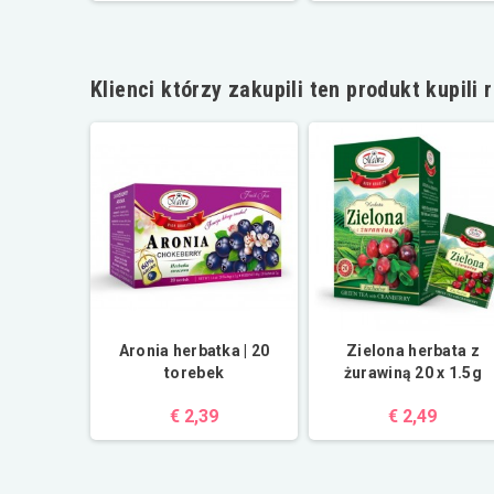
Klienci którzy zakupili ten produkt kupili 
ska biała
Aronia herbatka | 20
Zielona herbata z
sna) |
torebek
żurawiną 20 x 1.5g
arzyw
€ 2,39
€ 2,49