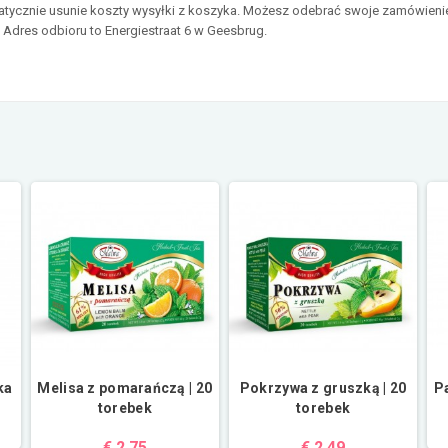
matycznie usunie koszty wysyłki z koszyka. Możesz odebrać swoje zamówieni
. Adres odbioru to Energiestraat 6 w Geesbrug.
ka
Melisa z pomarańczą | 20
Pokrzywa z gruszką | 20
P
torebek
torebek
€ 2,75
€ 2,49