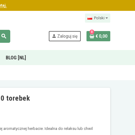
taj.
Polski
0
search
person
Zaloguj się
€ 0,00
BLOG [NL]
20 torebek
 aromatycznej herbacie. Idealna do relaksu lub chwil