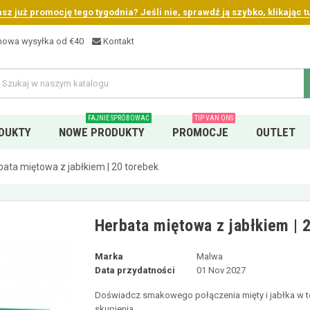
sz już promocję tego tygodnia? Jeśli nie, sprawdź ją szybko, klikając tu
owa wysyłka od €40
Kontakt
FAJNIE SPRÓBOWAĆ
TIP VAN ONS
DUKTY
NOWE PRODUKTY
PROMOCJE
OUTLET
bata miętowa z jabłkiem | 20 torebek
Herbata miętowa z jabłkiem | 
Marka
Malwa
Data przydatności
01 Nov 2027
Doświadcz smakowego połączenia mięty i jabłka w tej
skupienia.