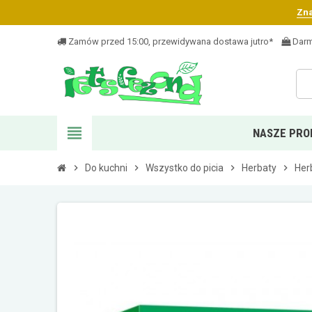
Zna
Zamów przed 15:00, przewidywana dostawa jutro*
Darm
view_headline
NASZE PRO
chevron_right
Do kuchni
chevron_right
Wszystko do picia
chevron_right
Herbaty
chevron_right
Her