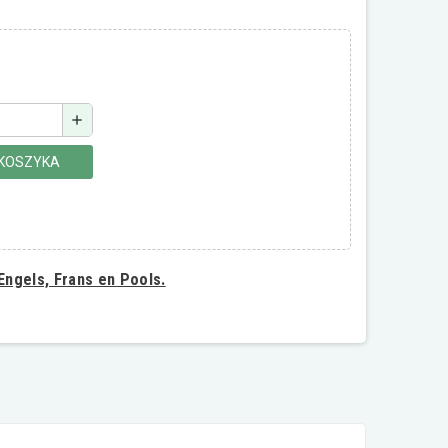
add
 KOSZYKA
 Engels, Frans en Pools.