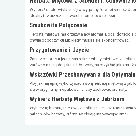
Herbata Miętowa z Jabłkiem: Cudownie R
Wyobraź sobie: wtulasz się w wygodny fotel, otwierasz dobrą
idealny towarzysz dla twoich momentów relaksu.
Smakowite Połączenie
Herbata miętowa ma orzeźwiający aromat. Dodaj do tego słod
chwile odpoczynku lub kiedy musisz się skoncentrować.
Przygotowanie i Użycie
Zanurz po prostu jedną saszetkę herbaty miętowej z jabłkie
zarówno na ciepło, jak i schłodzony, na przykład jako mrożo
Wskazówki Przechowywania dla Optymaln
Aby jak najlepiej wykorzystać swoją herbatę miętową z jabł
się w oryginalnym opakowaniu, aby zachować aromaty.
Wybierz Herbatę Miętową z Jabłkiem
Wybierz tę herbatę miętową z jabłkiem, jeśli szukasz równ
miłośników herbaty, którzy uwielbiają innowacyjne smaki.