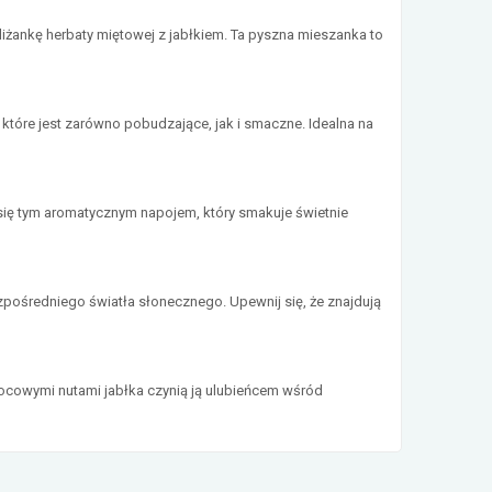
iliżankę herbaty miętowej z jabłkiem. Ta pyszna mieszanka to
które jest zarówno pobudzające, jak i smaczne. Idealna na
z się tym aromatycznym napojem, który smakuje świetnie
zpośredniego światła słonecznego. Upewnij się, że znajdują
wocowymi nutami jabłka czynią ją ulubieńcem wśród