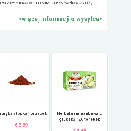
e za darmo u nas w Geesbrug. Jest to możliwe w każdy
>więcej informacji o wysyłce<
apryka słodka | proszek
Herbata rumiankowa z
gruszką | 20 torebek
€ 2,69
€ 2,49