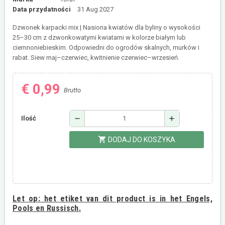
Data przydatności
31 Aug 2027
Dzwonek karpacki mix | Nasiona kwiatów dla byliny o wysokości
25–30 cm z dzwonkowatymi kwiatami w kolorze białym lub
ciemnoniebieskim. Odpowiedni do ogrodów skalnych, murków i
rabat. Siew maj–czerwiec, kwitnienie czerwiec–wrzesień.
€ 0,99
Brutto
remove
add
Ilość
shopping_cart
DODAJ DO KOSZYKA
Let op:
het etiket van dit product is in het Engels,
Pools en Russisch.