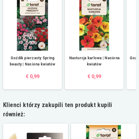
Goźdik pierzasty Spring
Nasturcja karlowa | Nasiona
Goźd
beauty | Nasiona kwiatów
kwiatów
€ 0,99
€ 0,99
Klienci którzy zakupili ten produkt kupili
również: