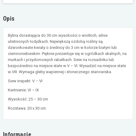
Opis
Bylina dorastająca do 30 cm wysokości o wiotkich, silnie
ulistnionych łodyżkach. Największą ozdobą rośliny są
dzwonkowate kwiaty o średnicy do 3 cm w kolorze białym lub
ciemnoniebieskim. Pięknie prezentuje się w ogródkach skalnych, na
murkach i przydomowych rabatkach. Siew na rozsadniku lub
bezpośrednio na miejsce stałe w V – VI. Wysadzić na miejsce stałe
w VIII. Wymaga gleby wapiennej i słonecznego stanowiska.
Siew inspekt: V – VI
Kwitnienie: VI – IX
Wysokość: 25 – 30 cm
Rozstawa: 20 x 30 cm
Informacje