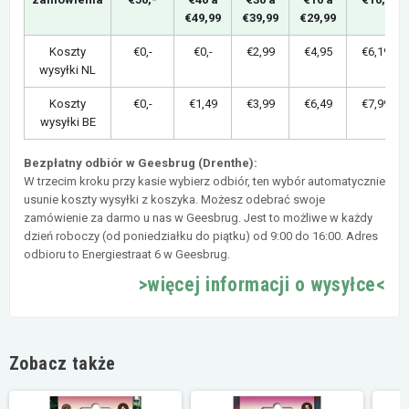
€49,99
€39,99
€29,99
Koszty
€0,-
€0,-
€2,99
€4,95
€6,19
wysyłki NL
Koszty
€0,-
€1,49
€3,99
€6,49
€7,99
wysyłki BE
Bezpłatny odbiór w Geesbrug (Drenthe):
W trzecim kroku przy kasie wybierz odbiór, ten wybór automatycznie
usunie koszty wysyłki z koszyka. Możesz odebrać swoje
zamówienie za darmo u nas w Geesbrug. Jest to możliwe w każdy
dzień roboczy (od poniedziałku do piątku) od 9:00 do 16:00. Adres
odbioru to Energiestraat 6 w Geesbrug.
>więcej informacji o wysyłce<
Zobacz także