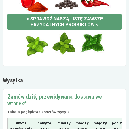
>
SPRAWDŹ NASZĄ LISTĘ ZAWSZE
PRZYDATNYCH PRODUKTÓW
<
Wysyłka
Zamów dziś, przewidywana dostawa we
wtorek*
Tabela poglądowa kosztów wysyłki
Kwota
powyżej
między
między
między
poniżej
zamówienia
€50,-
€40 a
€30 a
€10 a
€10,-