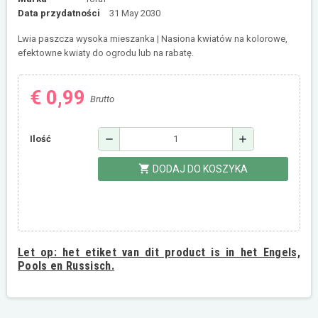
Data przydatności
31 May 2030
Lwia paszcza wysoka mieszanka | Nasiona kwiatów na kolorowe,
efektowne kwiaty do ogrodu lub na rabatę.
€ 0,99
Brutto
remove
add
Ilość
shopping_cart
DODAJ DO KOSZYKA
Let op:
het etiket van dit product is in het Engels,
Pools en Russisch.