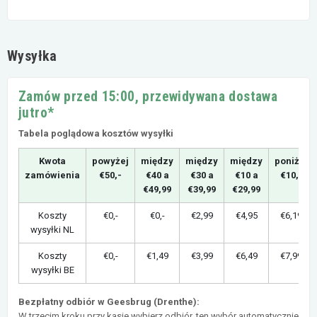
Wysyłka
Zamów przed 15:00, przewidywana dostawa
jutro*
Tabela poglądowa kosztów wysyłki
Kwota
powyżej
między
między
między
poniżej
zamówienia
€50,-
€40 a
€30 a
€10 a
€10,-
€49,99
€39,99
€29,99
Koszty
€0,-
€0,-
€2,99
€4,95
€6,19
wysyłki NL
Koszty
€0,-
€1,49
€3,99
€6,49
€7,99
wysyłki BE
Bezpłatny odbiór w Geesbrug (Drenthe):
W trzecim kroku przy kasie wybierz odbiór, ten wybór automatycznie