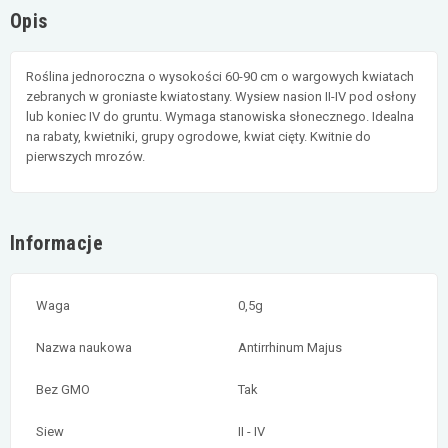
Opis
Roślina jednoroczna o wysokości 60-90 cm o wargowych kwiatach
zebranych w groniaste kwiatostany. Wysiew nasion II-IV pod osłony
lub koniec IV do gruntu. Wymaga stanowiska słonecznego. Idealna
na rabaty, kwietniki, grupy ogrodowe, kwiat cięty. Kwitnie do
pierwszych mrozów.
Informacje
Waga
0,5g
Nazwa naukowa
Antirrhinum Majus
Bez GMO
Tak
Siew
II - IV