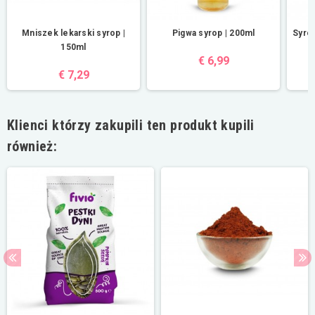
Mniszek lekarski syrop |
Pigwa syrop | 200ml
Syrop
150ml
€ 6,99
€ 7,29
Klienci którzy zakupili ten produkt kupili
również: