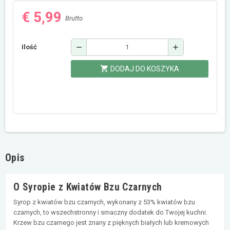
€ 5,99
Brutto
remove
add
Ilość
shopping_cart
DODAJ DO KOSZYKA
Opis
O Syropie z Kwiatów Bzu Czarnych
Syrop z kwiatów bzu czarnych, wykonany z 53% kwiatów bzu
czarnych, to wszechstronny i smaczny dodatek do Twojej kuchni.
Krzew bzu czarnego jest znany z pięknych białych lub kremowych