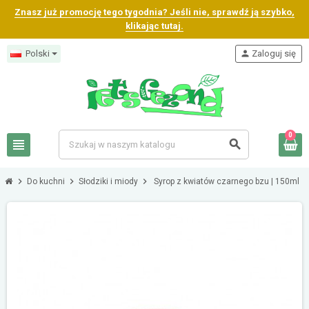
Znasz już promocję tego tygodnia? Jeśli nie, sprawdź ją szybko,
klikając tutaj.
Polski
person
Zaloguj się
0
view_headline
search
chevron_right
chevron_right
chevron_right
Do kuchni
Słodziki i miody
Syrop z kwiatów czarnego bzu | 150ml