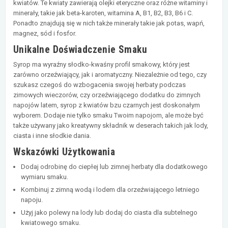
kwiatów. Te kwiaty zawierają olejki eteryczne oraz różne witaminy i
minerały, takie jak beta-karoten, witamina A, B1, B2, B3, B6 i C.
Ponadto znajdują się w nich także minerały takie jak potas, wapń,
magnez, sód i fosfor.
Unikalne Doświadczenie Smaku
Syrop ma wyraźny słodko-kwaśny profil smakowy, który jest
zarówno orzeźwiający, jak i aromatyczny. Niezależnie od tego, czy
szukasz czegoś do wzbogacenia swojej herbaty podczas
zimowych wieczorów, czy orzeźwiającego dodatku do zimnych
napojów latem, syrop z kwiatów bzu czarnych jest doskonałym
wyborem. Dodaje nie tylko smaku Twoim napojom, ale może być
także używany jako kreatywny składnik w deserach takich jak lody,
ciasta i inne słodkie dania.
Wskazówki Użytkowania
Dodaj odrobinę do ciepłej lub zimnej herbaty dla dodatkowego
wymiaru smaku.
Kombinuj z zimną wodą i lodem dla orzeźwiającego letniego
napoju.
Użyj jako polewy na lody lub dodaj do ciasta dla subtelnego
kwiatowego smaku.