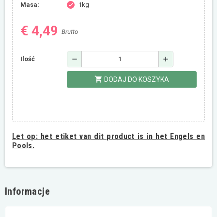
Masa:
1kg
check
€ 4,49
Brutto
remove
add
Ilość
shopping_cart
DODAJ DO KOSZYKA
Let op:
het etiket van dit product is in het Engels en
Pools.
Informacje