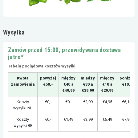
Wysyłka
Zamów przed 15:00, przewidywana dostawa
jutro*
Tabela poglądowa kosztów wysyłki
Kwota
powyżej
między
między
między
poniżej
zamówienia
€50,-
€40 a
€30 a
€10 a
€10,-
€49,99
€39,99
€29,99
Koszty
€0,-
€0,-
€2,99
€4,95
€6,19
wysyłki NL
Koszty
€0,-
€1,49
€3,99
€6,49
€7,99
wysyłki BE