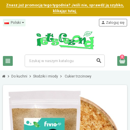
Znasz już promocję tego tygodnia? Jeśli nie, sprawdź ją szybko,
klikając tutaj.
Polski
person
Zaloguj się
0
view_headline
search
chevron_right
chevron_right
chevron_right
Do kuchni
Słodziki i miody
Cukier trzcinowy