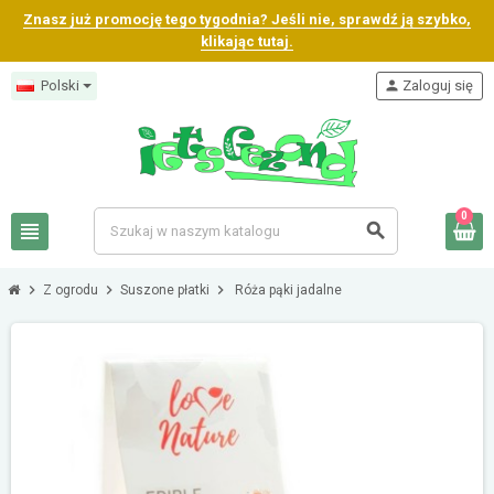
Znasz już promocję tego tygodnia? Jeśli nie, sprawdź ją szybko,
klikając tutaj.
Polski
person
Zaloguj się
0
view_headline
search
chevron_right
chevron_right
chevron_right
Z ogrodu
Suszone płatki
Róża pąki jadalne