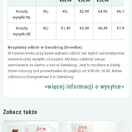
€49,99
€39,99
€29,99
Koszty
€0,-
€0,-
€2,99
€4,95
€6,19
wysyłki NL
Koszty
€0,-
€1,49
€3,99
€6,49
€7,99
wysyłki BE
Bezpłatny odbiór w Geesbrug (Drenthe):
W trzecim kroku przy kasie wybierz odbiór, ten wybór automatycznie
usunie koszty wysyłki z koszyka. Możesz odebrać swoje
zamówienie za darmo u nas w Geesbrug. Jest to możliwe w każdy
dzień roboczy (od poniedziałku do piątku) od 9:00 do 16:00. Adres
odbioru to Energiestraat 6 w Geesbrug.
>więcej informacji o wysyłce<
Zobacz także