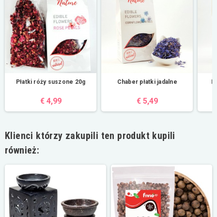
Płatki róży suszone 20g
Chaber płatki jadalne
Na
€ 4,99
€ 5,49
Klienci którzy zakupili ten produkt kupili
również: