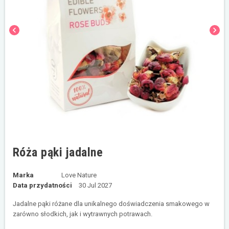
chevron_left
chevron_right
Róża pąki jadalne
Marka
Love Nature
Data przydatności
30 Jul 2027
Jadalne pąki różane dla unikalnego doświadczenia smakowego w
zarówno słodkich, jak i wytrawnych potrawach.