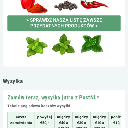
>
SPRAWDŹ NASZĄ LISTĘ ZAWSZE
PRZYDATNYCH PRODUKTÓW
<
Wysyłka
Zamów teraz, wysyłka jutro z PostNL*
Tabela poglądowa kosztów wysyłki
Kwota
powyżej
między
między
między
poniżej
zamówienia
€50,-
€40 a
€30 a
€10 a
€10,-