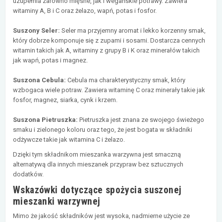
uzupełnia zarówno mięsne, jak i wegańskie potrawy. Zawiera
witaminy A, B i C oraz żelazo, wapń, potas i fosfor.
Suszony Seler:
Seler ma przyjemny aromat i lekko korzenny smak,
który dobrze komponuje się z zupami i sosami. Dostarcza cennych
witamin takich jak A, witaminy z grupy B i K oraz minerałów takich
jak wapń, potas i magnez.
Suszona Cebula:
Cebula ma charakterystyczny smak, który
wzbogaca wiele potraw. Zawiera witaminę C oraz minerały takie jak
fosfor, magnez, siarka, cynk i krzem.
Suszona Pietruszka:
Pietruszka jest znana ze swojego świeżego
smaku i zielonego koloru oraz tego, że jest bogata w składniki
odżywcze takie jak witamina C i żelazo.
Dzięki tym składnikom mieszanka warzywna jest smaczną
alternatywą dla innych mieszanek przypraw bez sztucznych
dodatków.
Wskazówki dotyczące spożycia suszonej
mieszanki warzywnej
Mimo że jakość składników jest wysoka, nadmierne użycie ze