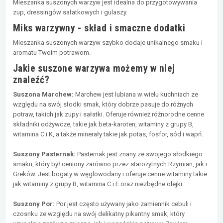
Mieszanka suszonych warzyw jest idealna do przygotowywania
zup, dressingów sałatkowych i gulaszy.
Miks warzywny - skład i smaczne dodatki
Mieszanka suszonych warzyw szybko dodaje unikalnego smaku i
aromatu Twoim potrawom.
Jakie suszone warzywa możemy w niej
znaleźć?
Suszona Marchew:
Marchew jest lubiana w wielu kuchniach ze
względu na swój słodki smak, który dobrze pasuje do różnych
potraw, takich jak zupy i sałatki. Oferuje również różnorodne cenne
składniki odżywcze, takie jak beta-karoten, witaminy z grupy B,
witamina C i K, a także minerały takie jak potas, fosfor, sód i wapń.
Suszony Pasternak:
Pasternak jest znany ze swojego słodkiego
smaku, który był ceniony zarówno przez starożytnych Rzymian, jak i
Greków. Jest bogaty w węglowodany i oferuje cenne witaminy takie
jak witaminy z grupy B, witamina C i E oraz niezbędne olejki.
Suszony Por:
Por jest często używany jako zamiennik cebuli i
czosnku ze względu na swój delikatny pikantny smak, który