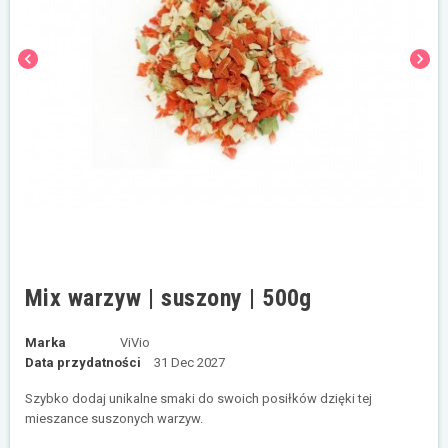
chevron_left
chevron_right
Mix warzyw | suszony | 500g
Marka
ViVio
Data przydatności
31 Dec 2027
Szybko dodaj unikalne smaki do swoich posiłków dzięki tej
mieszance suszonych warzyw.