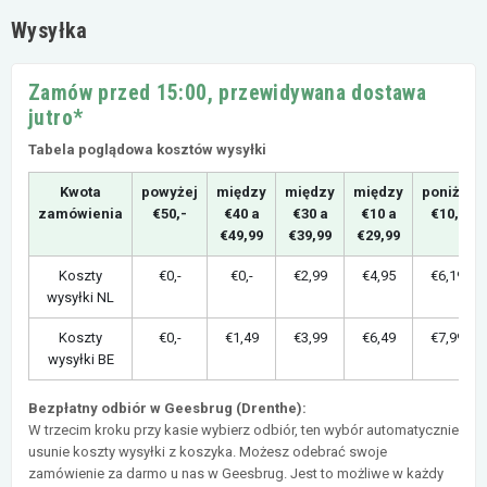
Wysyłka
Zamów przed 15:00, przewidywana dostawa
jutro*
Tabela poglądowa kosztów wysyłki
Kwota
powyżej
między
między
między
poniżej
zamówienia
€50,-
€40 a
€30 a
€10 a
€10,-
€49,99
€39,99
€29,99
Koszty
€0,-
€0,-
€2,99
€4,95
€6,19
wysyłki NL
Koszty
€0,-
€1,49
€3,99
€6,49
€7,99
wysyłki BE
Bezpłatny odbiór w Geesbrug (Drenthe):
W trzecim kroku przy kasie wybierz odbiór, ten wybór automatycznie
usunie koszty wysyłki z koszyka. Możesz odebrać swoje
zamówienie za darmo u nas w Geesbrug. Jest to możliwe w każdy