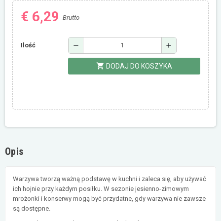
€ 6,29
Brutto
remove
add
Ilość
shopping_cart
DODAJ DO KOSZYKA
Opis
Warzywa tworzą ważną podstawę w kuchni i zaleca się, aby używać
ich hojnie przy każdym posiłku. W sezonie jesienno-zimowym
mrożonki i konserwy mogą być przydatne, gdy warzywa nie zawsze
są dostępne.