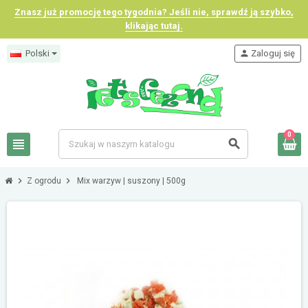
Znasz już promocję tego tygodnia? Jeśli nie, sprawdź ją szybko,
klikając tutaj.
Polski
person
Zaloguj się
0
view_headline
search
chevron_right
chevron_right
Z ogrodu
Mix warzyw | suszony | 500g