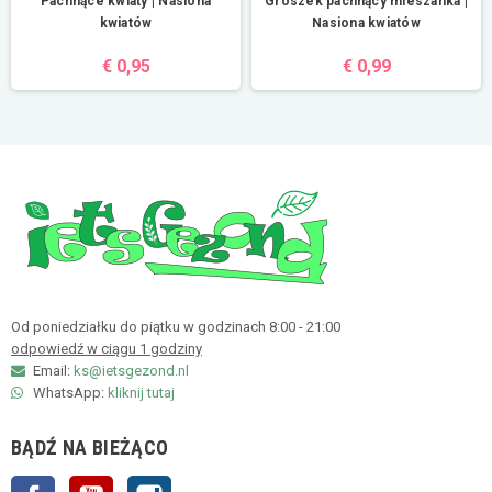
Pachnące kwiaty | Nasiona
Groszek pachnący mieszanka |
kwiatów
Nasiona kwiatów
€ 0,95
€ 0,99
Od poniedziałku do piątku w godzinach 8:00 - 21:00
odpowiedź w ciągu 1 godziny
Email:
ks@ietsgezond.nl
WhatsApp:
kliknij tutaj
BĄDŹ NA BIEŻĄCO
Facebook
YouTube
Instagram