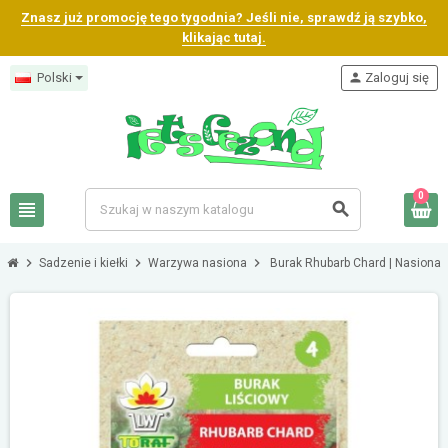
Znasz już promocję tego tygodnia? Jeśli nie, sprawdź ją szybko,
klikając tutaj.
Polski
person
Zaloguj się
0
view_headline
search
chevron_right
chevron_right
chevron_right
Sadzenie i kiełki
Warzywa nasiona
Burak Rhubarb Chard | Nasiona