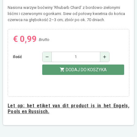
Nasiona warzyw boćwiny ‘Rhubarb Chard’ z bordowo-zielonymi
liśćmi i czerwonymi ogonkami. Siew od połowy kwietnia do końca
czerwca na głębokość 2–3 cm; zbiór po ok. 70 dniach.
€ 0,99
Brutto
remove
add
Ilość
shopping_cart
DODAJ DO KOSZYKA
Let op:
het etiket van dit product is in het Engels,
Pools en Russisch.