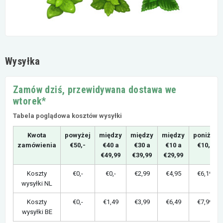
Wysyłka
Zamów dziś, przewidywana dostawa we
wtorek*
Tabela poglądowa kosztów wysyłki
Kwota
powyżej
między
między
między
poniżej
zamówienia
€50,-
€40 a
€30 a
€10 a
€10,-
€49,99
€39,99
€29,99
Koszty
€0,-
€0,-
€2,99
€4,95
€6,19
wysyłki NL
Koszty
€0,-
€1,49
€3,99
€6,49
€7,99
wysyłki BE