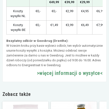
€49,99
€39,99
€29,99
Koszty
€0,-
€0,-
€2,99
€4,95
€6,19
wysyłki NL
Koszty
€0,-
€1,49
€3,99
€6,49
€7,99
wysyłki BE
Bezpłatny odbiór w Geesbrug (Drenthe):
W trzecim kroku przy kasie wybierz odbiór, ten wybór automatycznie
usunie koszty wysyłki z koszyka. Możesz odebrać swoje
zamówienie za darmo u nas w Geesbrug. Jest to możliwe w każdy
dzień roboczy (od poniedziałku do piątku) od 9:00 do 16:00. Adres
odbioru to Energiestraat 6 w Geesbrug.
>więcej informacji o wysyłce<
Zobacz także