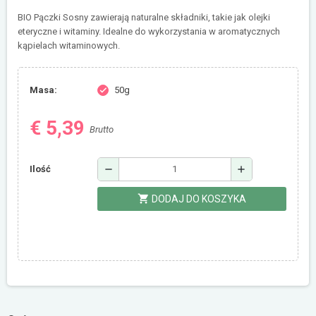
BIO Pączki Sosny zawierają naturalne składniki, takie jak olejki
eteryczne i witaminy. Idealne do wykorzystania w aromatycznych
kąpielach witaminowych.
Masa:
50g
check
€ 5,39
Brutto
remove
add
Ilość
shopping_cart
DODAJ DO KOSZYKA