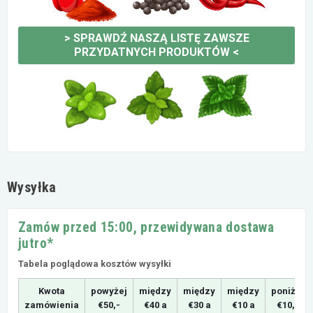
>
SPRAWDŹ NASZĄ LISTĘ ZAWSZE
PRZYDATNYCH PRODUKTÓW
<
Wysyłka
Zamów przed 15:00, przewidywana dostawa
jutro*
Tabela poglądowa kosztów wysyłki
Kwota
powyżej
między
między
między
poniżej
zamówienia
€50,-
€40 a
€30 a
€10 a
€10,-