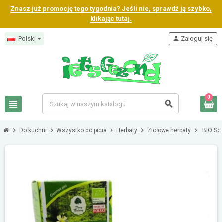
Znasz już promocję tego tygodnia? Jeśli nie, sprawdź ją szybko,
klikając tutaj.
Polski
person
Zaloguj się
0
view_headline
search
chevron_right
chevron_right
chevron_right
chevron_right
chevron_right
Do kuchni
Wszystko do picia
Herbaty
Ziołowe herbaty
BIO So