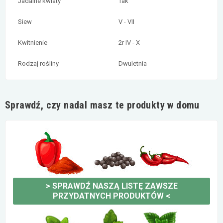
Jadalne kwiaty
Tak
Siew
V - VII
Kwitnienie
2r IV - X
Rodzaj rośliny
Dwuletnia
Sprawdź, czy nadal masz te produkty w domu
>
SPRAWDŹ NASZĄ LISTĘ ZAWSZE
PRZYDATNYCH PRODUKTÓW
<