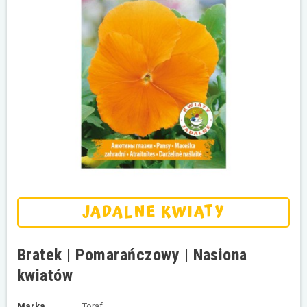
JADALNE KWIATY
Bratek | Pomarańczowy | Nasiona
kwiatów
Marka
Toraf