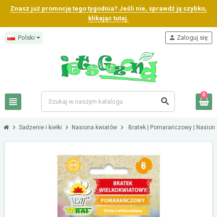
Znasz już promocję tego tygodnia? Jeśli nie, sprawdź ją szybko,
klikając tutaj.
Polski
person
Zaloguj się
0
view_headline
search
chevron_right
chevron_right
chevron_right
Sadzenie i kiełki
Nasiona kwiatów
Bratek | Pomarańczowy | Nasion