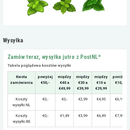
Wysyłka
Zamów teraz, wysyłka jutro z PostNL*
Tabela poglądowa kosztów wysyłki
Kwota
powyżej
między
między
między
poniżej
zamówienia
€50,-
€40 a
€30 a
€10 a
€10,-
€49,99
€39,99
€29,99
Koszty
€0,-
€0,-
€2,99
€4,95
€6,19
wysyłki NL
Koszty
€0,-
€1,49
€3,99
€6,49
€7,99
wysyłki BE