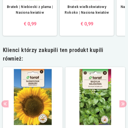
Bratek | Niebieski z plama |
Bratek wielkokwiatowy
Nast
Nasiona kwiatów
Rokoko | Nasiona kwiatów
€ 0,99
€ 0,99
Klienci którzy zakupili ten produkt kupili
również: