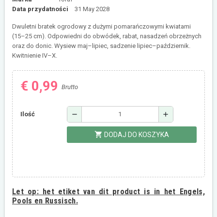
Data przydatności
31 May 2028
Dwuletni bratek ogrodowy z dużymi pomarańczowymi kwiatami
(15–25 cm). Odpowiedni do obwódek, rabat, nasadzeń obrzeżnych
oraz do donic. Wysiew maj–lipiec, sadzenie lipiec–październik.
Kwitnienie IV–X.
€ 0,99
Brutto
remove
add
Ilość
shopping_cart
DODAJ DO KOSZYKA
Let op:
het etiket van dit product is in het Engels,
Pools en Russisch.