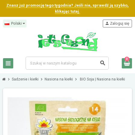
Znasz już promocję tego tygodnia? Jeśli nie, sprawdź ją szybko,
klikając tutaj.
Polski
person
Zaloguj się
0
view_headline
search
chevron_right
chevron_right
chevron_right
Sadzenie i kiełki
Nasiona na kiełki
BIO Soja | Nasiona na kiełki