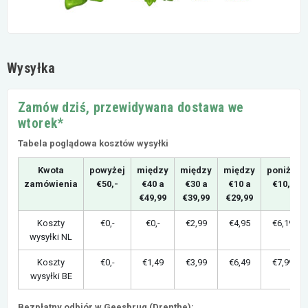
Wysyłka
Zamów dziś, przewidywana dostawa we
wtorek*
Tabela poglądowa kosztów wysyłki
Kwota
powyżej
między
między
między
poniżej
zamówienia
€50,-
€40 a
€30 a
€10 a
€10,-
€49,99
€39,99
€29,99
Koszty
€0,-
€0,-
€2,99
€4,95
€6,19
wysyłki NL
Koszty
€0,-
€1,49
€3,99
€6,49
€7,99
wysyłki BE
Bezpłatny odbiór w Geesbrug (Drenthe):