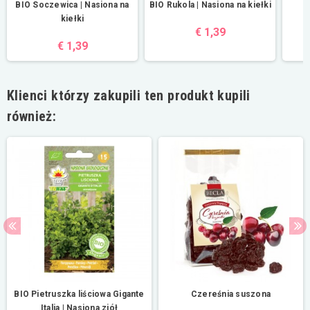
BIO Soczewica | Nasiona na
BIO Rukola | Nasiona na kiełki
B
kiełki
€ 1,39
€ 1,39
Klienci którzy zakupili ten produkt kupili
również:
BIO Pietruszka liściowa Gigante
Czereśnia suszona
Italia | Nasiona ziół