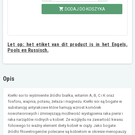
shopping_cart
DODAJ DO KOSZYKA
Let op:
het etiket van dit product is in het Engels,
Pools en Russisch.
Opis
Kiełki soi to wyśmienite źródło białka, witamin A, B, C i K oraz
fosforu, wapnia, potasu, żelaza i magnezu. Kiełki soi są bogate w
substancję antyrakowe które hamują wzrost komórek
nowotworowych i zmniejszają możliwość wystąpienia raka piersi i
raka narządów rodnych u kobiet. Ze względu na zawartość kwasu
foliowego to ważny element diety kobiet w ciąży. Jako bogate
źródło fitoestrogenów polecane są kobietom w okresie menopauzy.