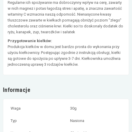
Regularne ich spożywanie ma dobroczynny wpływ na cerę, zawarty
w nich magnez i potas łagodzą stres i apatię, a znaczna zawartość
witaminy C wzmacnia naszą odporność. Nienasycone kwasy
tłuszczowe zawarte w kiełkach pomagają obniżyć poziom "złego"
cholesterolu oraz ciśnienie krwi. Kiełki soi to doskonały dodatek do
ryżu, kanapek, zup, twarożków i sałatek
Przygotowanie kiełków:
Produkcja kiełków w domu jest bardzo prosta do wykonania przy
użyciu kiełkownicy. Postępując zgodnie z instrukcją obsługi, kiełki
są gotowe do spożycia po upływie 3-7 dni. Kiełkownika umożliwia
jednoczesną uprawę 3 rodzajów kiełków.
Informacje
Waga
30g
Typ
Nasiona