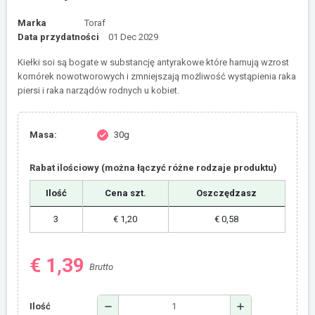
Marka
Toraf
Data przydatności
01 Dec 2029
Kiełki soi są bogate w substancję antyrakowe które hamują wzrost
komórek nowotworowych i zmniejszają możliwość wystąpienia raka
piersi i raka narządów rodnych u kobiet.
Masa:
30g
check
Rabat ilościowy (można łączyć różne rodzaje produktu)
Ilość
Cena szt.
Oszczędzasz
3
€ 1,20
€ 0,58
€ 1,39
Brutto
remove
add
Ilość