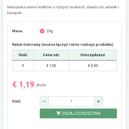
Mieszanka nasion kiełków o różnych smakach, idealna do sałatek i
kanapek.
Masa:
20g
check
Rabat ilościowy (można łączyć różne rodzaje produktu)
Ilość
Cena szt.
Oszczędzasz
3
€ 1,02
€ 0,50
€ 1,19
Brutto
remove
add
Ilość
shopping_cart
DODAJ DO KOSZYKA