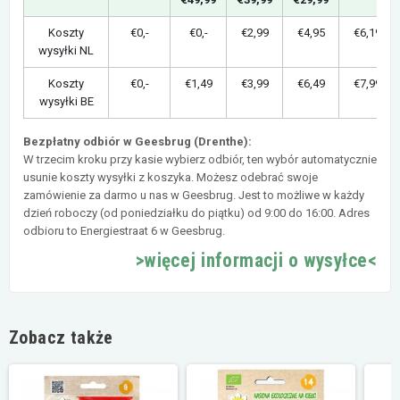
Koszty
€0,-
€0,-
€2,99
€4,95
€6,19
wysyłki NL
Koszty
€0,-
€1,49
€3,99
€6,49
€7,99
wysyłki BE
Bezpłatny odbiór w Geesbrug (Drenthe):
W trzecim kroku przy kasie wybierz odbiór, ten wybór automatycznie
usunie koszty wysyłki z koszyka. Możesz odebrać swoje
zamówienie za darmo u nas w Geesbrug. Jest to możliwe w każdy
dzień roboczy (od poniedziałku do piątku) od 9:00 do 16:00. Adres
odbioru to Energiestraat 6 w Geesbrug.
>więcej informacji o wysyłce<
Zobacz także