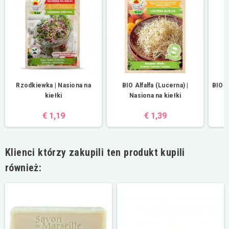
Rzodkiewka | Nasiona na
BIO Alfalfa (Lucerna) |
BIO B
kiełki
Nasiona na kiełki
€ 1,19
€ 1,39
Klienci którzy zakupili ten produkt kupili
również: