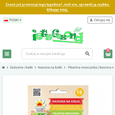
Znasz już promocję tego tygodnia? Jeśli nie, sprawdź ją szybko,
klikając tutaj.
Polski
person
Zaloguj się
0
view_headline
search
chevron_right
chevron_right
chevron_right
Sadzenie i kiełki
Nasiona na kiełki
Pikantna mieszanka | Nasiona na 