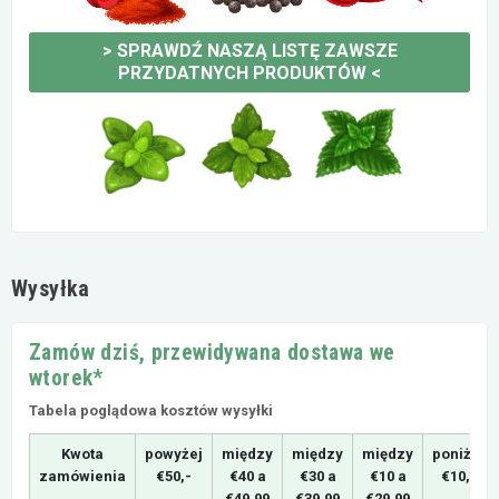
>
SPRAWDŹ NASZĄ LISTĘ ZAWSZE
PRZYDATNYCH PRODUKTÓW
<
Wysyłka
Zamów dziś, przewidywana dostawa we
wtorek*
Tabela poglądowa kosztów wysyłki
Kwota
powyżej
między
między
między
poniżej
zamówienia
€50,-
€40 a
€30 a
€10 a
€10,-
€49,99
€39,99
€29,99