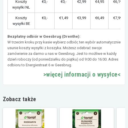
Koszty
€0,-
€0,-
€2,99
€4,95
€6,19
wysyłki NL
Koszty
€0,-
€1,49
€3,99
€6,49
€7,99
wysyłki BE
Bezpłatny odbiór w Geesbrug (Drenthe):
W trzecim kroku przy kasie wybierz odbiór, ten wybór automatycznie
usunie koszty wysyłki z koszyka. Możesz odebrać swoje
zamówienie za darmo u nas w Geesbrug. Jest to możliwe w każdy
dzień roboczy (od poniedziałku do piątku) od 9:00 do 16:00. Adres
odbioru to Energiestraat 6 w Geesbrug.
>więcej informacji o wysyłce<
Zobacz także