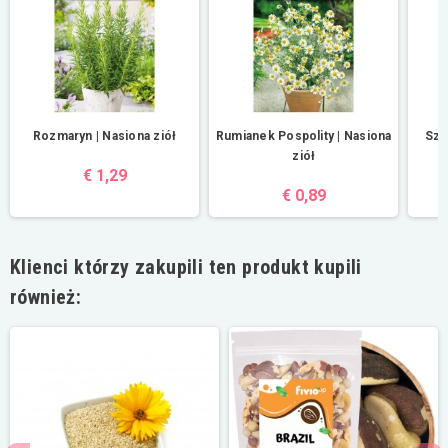
Rozmaryn | Nasiona ziół
Rumianek Pospolity | Nasiona
Sza
ziół
€ 1,29
€ 0,89
Klienci którzy zakupili ten produkt kupili
również: