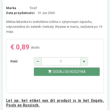
Marka
Toraf
Data przydatności
01 Jun 2030
Melisa lekarska to wieloletnia roślina o cytrynowym zapachu,
odpowiednia do sałatek i herbaty. Wysiew w marcu, sadzenie po 15
maja.
€ 0,89
Brutto
remove
add
Ilość
shopping_cart
DODAJ DO KOSZYKA
Let op:
het etiket van dit product is in het Engels,
Pools en Russisch.