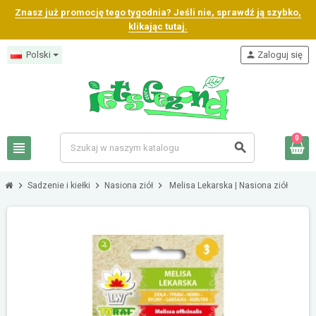
Znasz już promocję tego tygodnia? Jeśli nie, sprawdź ją szybko,
klikając tutaj.
Polski
person
Zaloguj się
0
view_headline
search
chevron_right
chevron_right
chevron_right
Sadzenie i kiełki
Nasiona ziół
Melisa Lekarska | Nasiona ziół