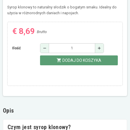
Syrop klonowy to naturalny słodzik o bogatym smaku. Idealny do
użycia w różnorodnych daniach i napojach.
€ 8,69
Brutto
remove
add
Ilość
shopping_cart
DODAJ DO KOSZYKA
Opis
Czym jest syrop klonowy?