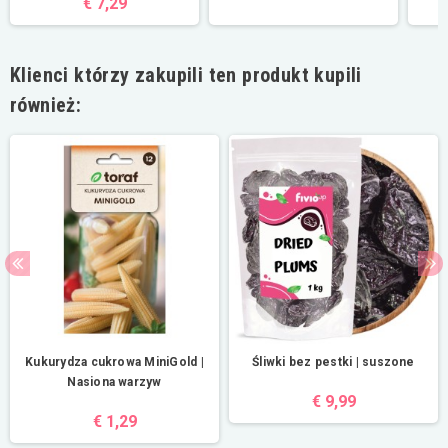
€ 7,29
Klienci którzy zakupili ten produkt kupili
również:
Kukurydza cukrowa MiniGold |
Śliwki bez pestki | suszone
Nasiona warzyw
€ 9,99
€ 1,29