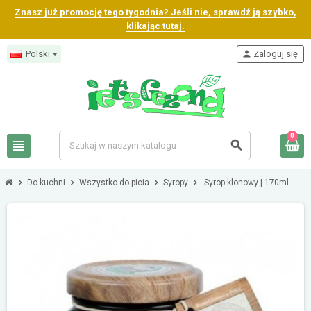
Znasz już promocję tego tygodnia? Jeśli nie, sprawdź ją szybko,
klikając tutaj.
Polski
person
Zaloguj się
0
view_headline
search
chevron_right
chevron_right
chevron_right
chevron_right
Do kuchni
Wszystko do picia
Syropy
Syrop klonowy | 170ml