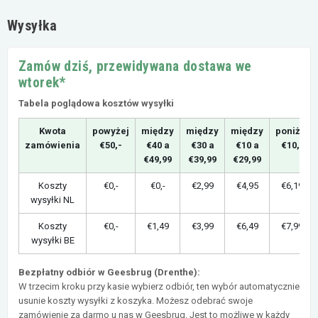
Wysyłka
Zamów dziś, przewidywana dostawa we
wtorek*
Tabela poglądowa kosztów wysyłki
Kwota
powyżej
między
między
między
poniżej
zamówienia
€50,-
€40 a
€30 a
€10 a
€10,-
€49,99
€39,99
€29,99
Koszty
€0,-
€0,-
€2,99
€4,95
€6,19
wysyłki NL
Koszty
€0,-
€1,49
€3,99
€6,49
€7,99
wysyłki BE
Bezpłatny odbiór w Geesbrug (Drenthe):
W trzecim kroku przy kasie wybierz odbiór, ten wybór automatycznie
usunie koszty wysyłki z koszyka. Możesz odebrać swoje
zamówienie za darmo u nas w Geesbrug. Jest to możliwe w każdy