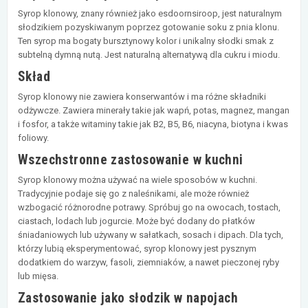
Syrop klonowy, znany również jako esdoornsiroop, jest naturalnym
słodzikiem pozyskiwanym poprzez gotowanie soku z pnia klonu.
Ten syrop ma bogaty bursztynowy kolor i unikalny słodki smak z
subtelną dymną nutą. Jest naturalną alternatywą dla cukru i miodu.
Skład
Syrop klonowy nie zawiera konserwantów i ma różne składniki
odżywcze. Zawiera minerały takie jak wapń, potas, magnez, mangan
i fosfor, a także witaminy takie jak B2, B5, B6, niacyna, biotyna i kwas
foliowy.
Wszechstronne zastosowanie w kuchni
Syrop klonowy można używać na wiele sposobów w kuchni.
Tradycyjnie podaje się go z naleśnikami, ale może również
wzbogacić różnorodne potrawy. Spróbuj go na owocach, tostach,
ciastach, lodach lub jogurcie. Może być dodany do płatków
śniadaniowych lub używany w sałatkach, sosach i dipach. Dla tych,
którzy lubią eksperymentować, syrop klonowy jest pysznym
dodatkiem do warzyw, fasoli, ziemniaków, a nawet pieczonej ryby
lub mięsa.
Zastosowanie jako słodzik w napojach