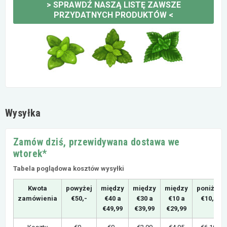
>
SPRAWDŹ NASZĄ LISTĘ ZAWSZE
PRZYDATNYCH PRODUKTÓW
<
Wysyłka
Zamów dziś, przewidywana dostawa we
wtorek*
Tabela poglądowa kosztów wysyłki
Kwota
powyżej
między
między
między
poniżej
zamówienia
€50,-
€40 a
€30 a
€10 a
€10,-
€49,99
€39,99
€29,99