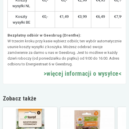
Koszty
€0,-
€0,-
€2,99
€4,95
€6,19
wysyłki NL
Koszty
€0,-
€1,49
€3,99
€6,49
€7,99
wysyłki BE
Bezpłatny odbiór w Geesbrug (Drenthe):
W trzecim kroku przy kasie wybierz odbiór, ten wybór automatycznie
usunie koszty wysyłki z koszyka. Możesz odebrać swoje
zamówienie za darmo u nas w Geesbrug. Jest to możliwe w każdy
dzień roboczy (od poniedziałku do piątku) od 9:00 do 16:00. Adres
odbioru to Energiestraat 6 w Geesbrug.
>więcej informacji o wysyłce<
Zobacz także