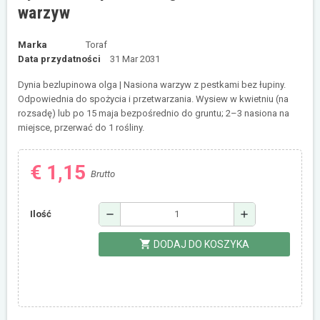
warzyw
Marka
Toraf
Data przydatności
31 Mar 2031
Dynia bezlupinowa olga | Nasiona warzyw z pestkami bez łupiny.
Odpowiednia do spożycia i przetwarzania. Wysiew w kwietniu (na
rozsadę) lub po 15 maja bezpośrednio do gruntu; 2–3 nasiona na
miejsce, przerwać do 1 rośliny.
€ 1,15
Brutto
remove
add
Ilość
shopping_cart
DODAJ DO KOSZYKA