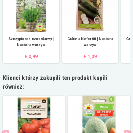
Szczypiorek czosnkowy |
Cukinia Nefertiti | Nasiona
Gro
Nasiona warzyw
warzyw
€ 0,99
€ 1,09
Klienci którzy zakupili ten produkt kupili
również: