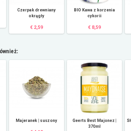
Czerpak drewniany
BIO Kawa z korzenia
okrągły
cykorii
€ 2,59
€ 8,59
również:
Majeranek | suszony
Geerts Best Majonez |
S
370ml