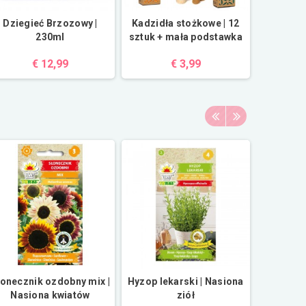
Dziegieć Brzozowy |
Kadzidła stożkowe | 12
230ml
sztuk + mała podstawka
€ 12,99
€ 3,99
łonecznik ozdobny mix |
Hyzop lekarski | Nasiona
BIO O
Nasiona kwiatów
ziół
pokrzyw