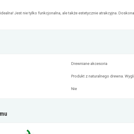
ealna! Jest nie tylko funkcjonalna, ale także estetycznie atrakcyjna. Doskonała
Drewniane akcesoria
Produkt z naturalnego drewna. Wyglą
Nie
omu