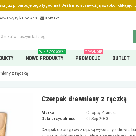
sz już promocję tego tygodnia? Jeśli nie, sprawdź ją szybko, klikając tu
owa wysyłka od €40
Kontakt
FAJNIE SPRÓBOWAĆ
TIP VAN ONS
DUKTY
NOWE PRODUKTY
PROMOCJE
OUTLET
niany z rączką
Czerpak drewniany z rączką
Marka
Chlopcy Z rancza
Data przydatności
09 Sep 2030
Czerpak do przypraw z rączką wykonany z drewna buk
innych produktów sypkich. Może również służyć, jak