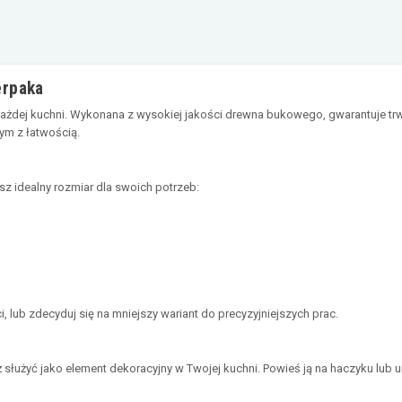
erpaka
żdej kuchni. Wykonana z wysokiej jakości drewna bukowego, gwarantuje trwało
tym z łatwością.
z idealny rozmiar dla swoich potrzeb:
i, lub zdecyduj się na mniejszy wariant do precyzyjniejszych prac.
służyć jako element dekoracyjny w Twojej kuchni. Powieś ją na haczyku lub u