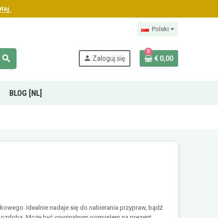
taj.
Polski
0
search
person
Zaloguj się
€ 0,00
BLOG [NL]
owego. Idealnie nadaje się do nabierania przypraw, bądź
o ozdoba. Może być oryginalnym pomysłem na prezent.