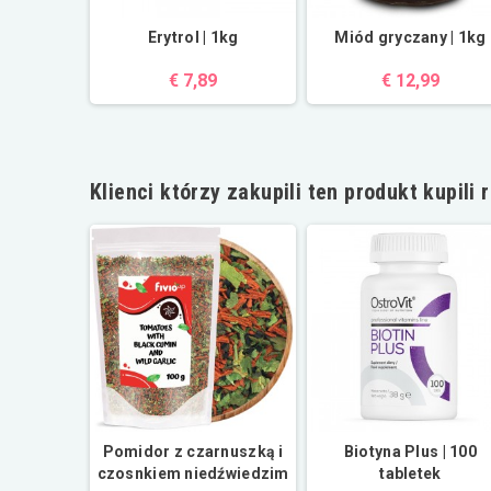
Erytrol | 1kg
Miód gryczany | 1kg
€ 7,89
€ 12,99
Klienci którzy zakupili ten produkt kupili 
grzybowy
Pomidor z czarnuszką i
Biotyna Plus | 100
czosnkiem niedźwiedzim
tabletek