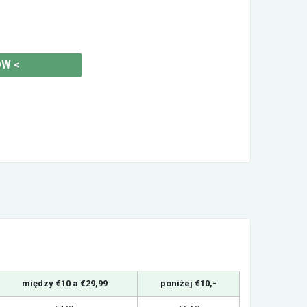
ÓW
<
między €10 a €29,99
poniżej €10,-