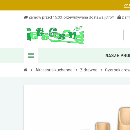
Zna
Zamów przed 15:00, przewidywana dostawa jutro*
Darm
view_headline
NASZE PRO
chevron_right
Akcesoria kuchenne
chevron_right
Z drewna
chevron_right
Czerpak drew