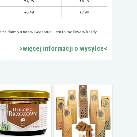
€4,95
€6,19
€6,49
€7,99
e za darmo u nas w Geesbrug. Jest to możliwe w każdy
>więcej informacji o wysyłce<