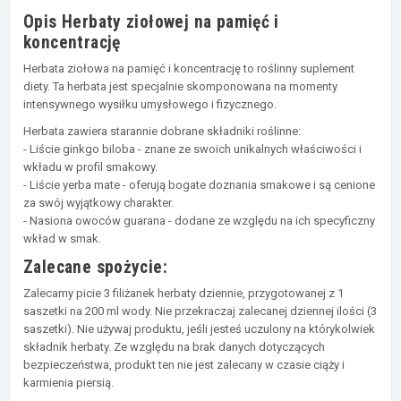
Opis Herbaty ziołowej na pamięć i
koncentrację
Herbata ziołowa na pamięć i koncentrację to roślinny suplement
diety. Ta herbata jest specjalnie skomponowana na momenty
intensywnego wysiłku umysłowego i fizycznego.
Herbata zawiera starannie dobrane składniki roślinne:
- Liście ginkgo biloba - znane ze swoich unikalnych właściwości i
wkładu w profil smakowy.
- Liście yerba mate - oferują bogate doznania smakowe i są cenione
za swój wyjątkowy charakter.
- Nasiona owoców guarana - dodane ze względu na ich specyficzny
wkład w smak.
Zalecane spożycie:
Zalecamy picie 3 filiżanek herbaty dziennie, przygotowanej z 1
saszetki na 200 ml wody. Nie przekraczaj zalecanej dziennej ilości (3
saszetki). Nie używaj produktu, jeśli jesteś uczulony na którykolwiek
składnik herbaty. Ze względu na brak danych dotyczących
bezpieczeństwa, produkt ten nie jest zalecany w czasie ciąży i
karmienia piersią.