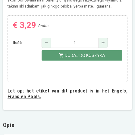
skomponowana na momenty umysłowego i fizycznego wysiłku z
takimi składnikami jak ginkgo biloba, yerba mate, i guarana.
€ 3,29
Brutto
remove
add
Ilość
shopping_cart
DODAJ DO KOSZYKA
Let op:
het etiket van dit product is in het Engels,
Frans en Pools.
Opis