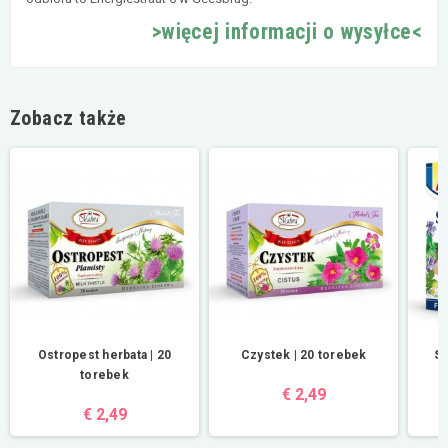
>więcej informacji o wysyłce<
Zobacz także
Ostropest herbata | 20
Czystek | 20 torebek
Sp
torebek
€ 2,49
€ 2,49