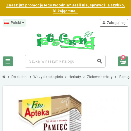
Znasz już promocję tego tygodnia? Jeśli nie, sprawdź ją szybko,
klikając tutaj.
Polski
person
Zaloguj się
0
view_headline
search
chevron_right
chevron_right
chevron_right
chevron_right
chevron_right
Do kuchni
Wszystko do picia
Herbaty
Ziołowe herbaty
Pamięć 