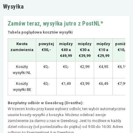
Wysyłka
Zamów teraz, wysyłka jutro z PostNL*
Tabela poglądowa kosztów wysyłki
Kwota
powyżej
między
między
między
poniżej
zamówienia
€50,-
€40 a
€30 a
€10 a
€10,-
€49,99
€39,99
€29,99
Koszty
€0,-
€0,-
€2,99
€4,95
€6,19
wysyłki NL
Koszty
€0,-
€1,49
€3,99
€6,49
€7,99
wysyłki BE
Bezpłatny odbiór w Geesbrug (Drenthe):
W trzecim kroku przy kasie wybierz odbiór, ten wybór automatycznie
usunie koszty wysyłki z koszyka. Możesz odebrać swoje
zamówienie za darmo u nas w Geesbrug. Jest to możliwe w każdy
dzień roboczy (od poniedziałku do piątku) od 9:00 do 16:00. Adres
odbioru to Energiestraat 6 w Geesbrug.