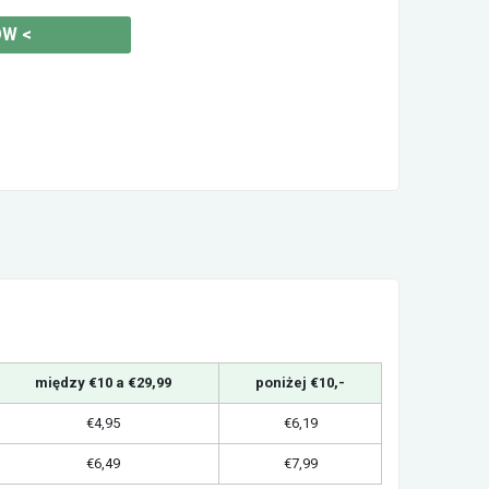
ÓW
<
między €10 a €29,99
poniżej €10,-
€4,95
€6,19
€6,49
€7,99