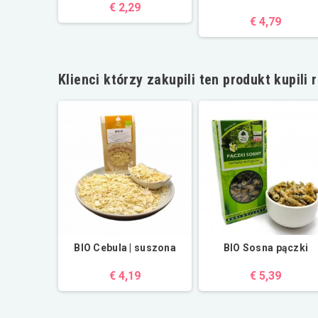
€ 2,29
€ 4,79
Klienci którzy zakupili ten produkt kupili 
 | 1,2kg
BIO Cebula | suszona
BIO Sosna pączki
9
€ 4,19
€ 5,39