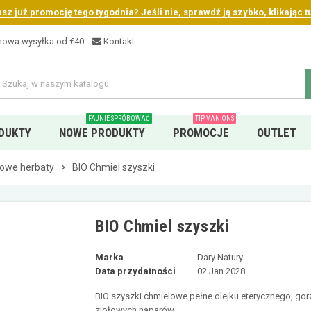
sz już promocję tego tygodnia? Jeśli nie, sprawdź ją szybko, klikając tu
owa wysyłka od €40
Kontakt
FAJNIE SPRÓBOWAĆ
TIP VAN ONS
DUKTY
NOWE PRODUKTY
PROMOCJE
OUTLET
łowe herbaty
chevron_right
BIO Chmiel szyszki
BIO Chmiel szyszki
Marka
Dary Natury
Data przydatności
02 Jan 2028
BIO szyszki chmielowe pełne olejku eterycznego, g
ziołowych naparów.