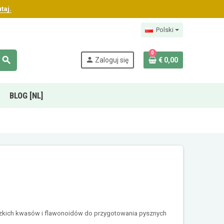
taj.
Polski
0
search
person
Zaloguj się
€ 0,00
BLOG [NL]
orzkich kwasów i flawonoidów do przygotowania pysznych