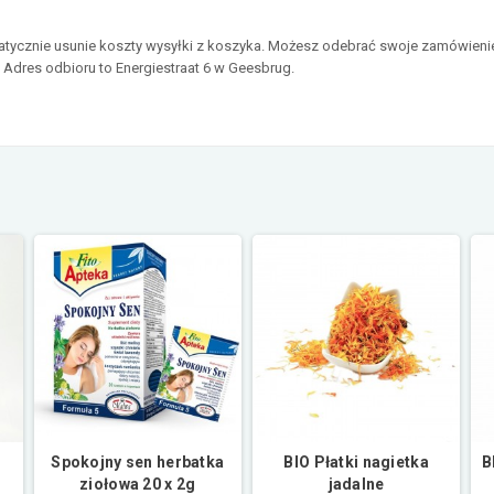
matycznie usunie koszty wysyłki z koszyka. Możesz odebrać swoje zamówieni
. Adres odbioru to Energiestraat 6 w Geesbrug.
Spokojny sen herbatka
BIO Płatki nagietka
B
ziołowa 20 x 2g
jadalne