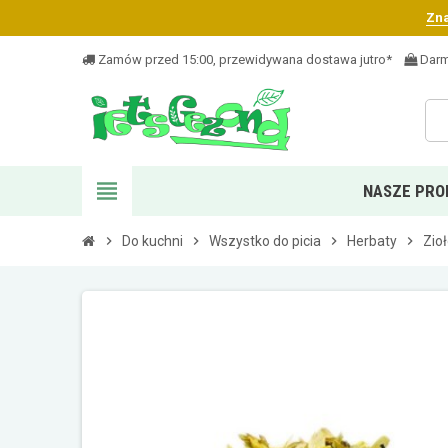
Zna
Zamów przed 15:00, przewidywana dostawa jutro*
Darm
view_headline
NASZE PRO
chevron_right
Do kuchni
chevron_right
Wszystko do picia
chevron_right
Herbaty
chevron_right
Zio