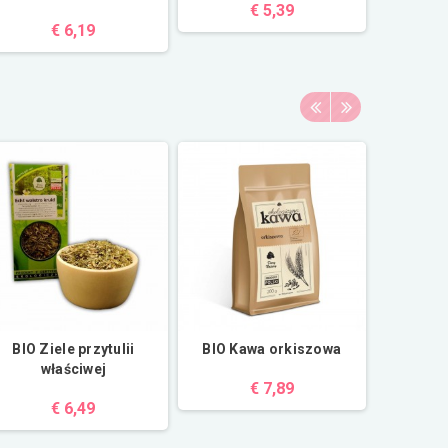
€ 5,39
€ 6,19
BIO Ziele przytulii
BIO Kawa orkiszowa
Rzodkiew
właściwej
€ 7,89
€ 6,49