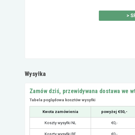
>
S
Wysyłka
Zamów dziś, przewidywana dostawa we w
Tabela poglądowa kosztów wysyłki
Kwota zamówienia
powyżej €50,-
Koszty wysyłki NL
€0,-
Koszty wysyłki BE
€0,-