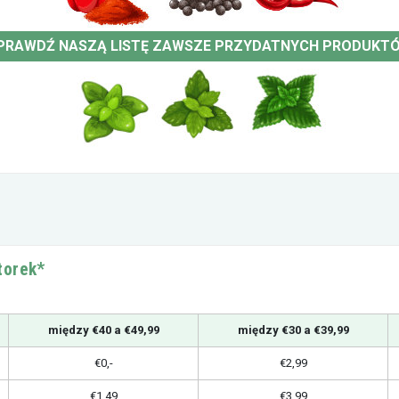
PRAWDŹ NASZĄ LISTĘ ZAWSZE PRZYDATNYCH PRODUKT
torek*
między €40 a €49,99
między €30 a €39,99
€0,-
€2,99
€1,49
€3,99