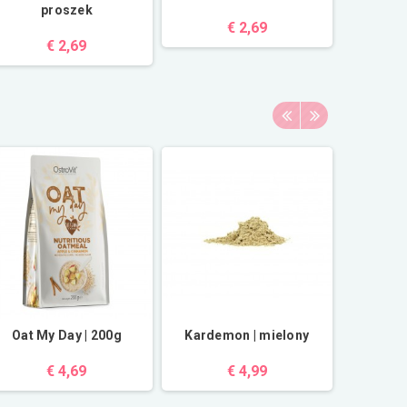
proszek
€ 2,69
€ 2,69
Oat My Day | 200g
Kardemon | mielony
BIO Ma
€ 4,69
€ 4,99