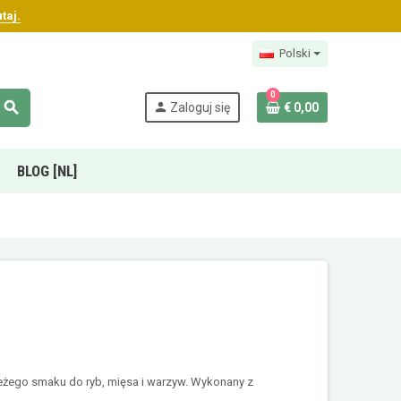
taj.
Polski
0
search
person
Zaloguj się
€ 0,00
BLOG [NL]
ieżego smaku do ryb, mięsa i warzyw. Wykonany z