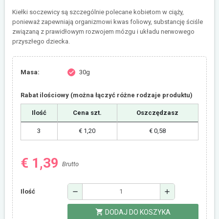
Kiełki soczewicy są szczególnie polecane kobietom w ciąży,
ponieważ zapewniają organizmowi kwas foliowy, substancję ściśle
związaną z prawidłowym rozwojem mózgu i układu nerwowego
przyszłego dziecka.
Masa:
30g
check
Rabat ilościowy (można łączyć różne rodzaje produktu)
Ilość
Cena szt.
Oszczędzasz
3
€ 1,20
€ 0,58
€ 1,39
Brutto
remove
add
Ilość
shopping_cart
DODAJ DO KOSZYKA