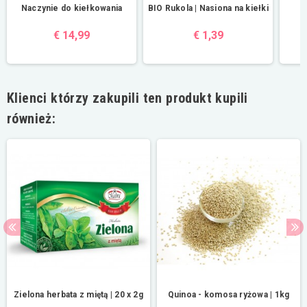
Naczynie do kiełkowania
BIO Rukola | Nasiona na kiełki
B
€ 14,99
€ 1,39
Klienci którzy zakupili ten produkt kupili
również:
Zielona herbata z miętą | 20 x 2g
Quinoa - komosa ryżowa | 1kg