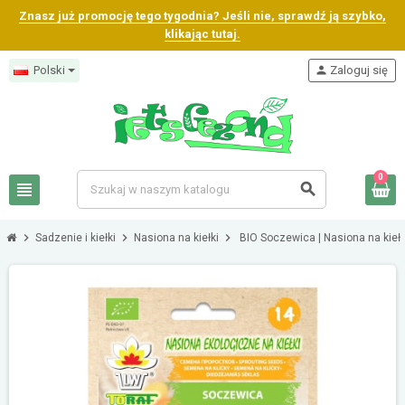
Znasz już promocję tego tygodnia? Jeśli nie, sprawdź ją szybko,
klikając tutaj.
Polski
person
Zaloguj się
0
view_headline
search
chevron_right
chevron_right
chevron_right
Sadzenie i kiełki
Nasiona na kiełki
BIO Soczewica | Nasiona na kiełk