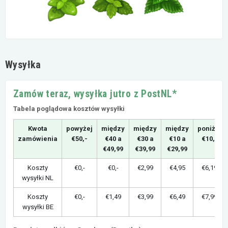
Wysyłka
Zamów teraz, wysyłka jutro z PostNL*
Tabela poglądowa kosztów wysyłki
Kwota
powyżej
między
między
między
poniżej
zamówienia
€50,-
€40 a
€30 a
€10 a
€10,-
€49,99
€39,99
€29,99
Koszty
€0,-
€0,-
€2,99
€4,95
€6,19
wysyłki NL
Koszty
€0,-
€1,49
€3,99
€6,49
€7,99
wysyłki BE