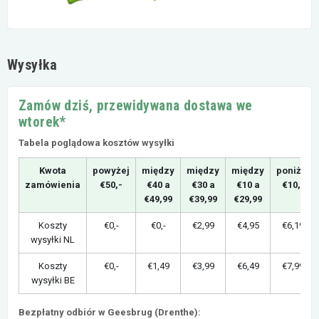
Wysyłka
Zamów dziś, przewidywana dostawa we
wtorek*
Tabela poglądowa kosztów wysyłki
Kwota
powyżej
między
między
między
poniżej
zamówienia
€50,-
€40 a
€30 a
€10 a
€10,-
€49,99
€39,99
€29,99
Koszty
€0,-
€0,-
€2,99
€4,95
€6,19
wysyłki NL
Koszty
€0,-
€1,49
€3,99
€6,49
€7,99
wysyłki BE
Bezpłatny odbiór w Geesbrug (Drenthe):