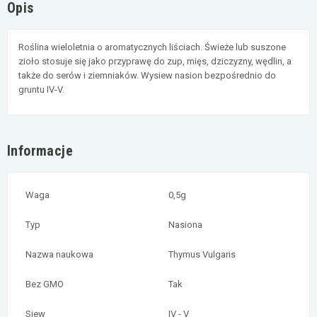
Opis
Roślina wieloletnia o aromatycznych liściach. Świeże lub suszone
zioło stosuje się jako przyprawę do zup, mięs, dziczyzny, wędlin, a
także do serów i ziemniaków. Wysiew nasion bezpośrednio do
gruntu IV-V.
Informacje
Waga
0,5g
Typ
Nasiona
Nazwa naukowa
Thymus Vulgaris
Bez GMO
Tak
Siew
IV - V