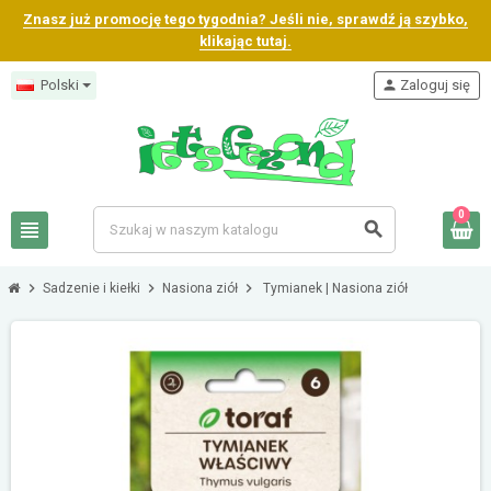
Znasz już promocję tego tygodnia? Jeśli nie, sprawdź ją szybko,
klikając tutaj.
Polski
person
Zaloguj się
0
view_headline
search
chevron_right
chevron_right
chevron_right
Sadzenie i kiełki
Nasiona ziół
Tymianek | Nasiona ziół