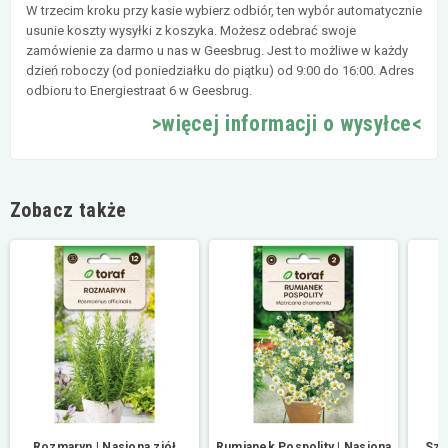
W trzecim kroku przy kasie wybierz odbiór, ten wybór automatycznie
usunie koszty wysyłki z koszyka. Możesz odebrać swoje
zamówienie za darmo u nas w Geesbrug. Jest to możliwe w każdy
dzień roboczy (od poniedziałku do piątku) od 9:00 do 16:00. Adres
odbioru to Energiestraat 6 w Geesbrug.
>więcej informacji o wysyłce<
Zobacz także
Rozmaryn | Nasiona ziół
Rumianek Pospolity | Nasiona
Sza