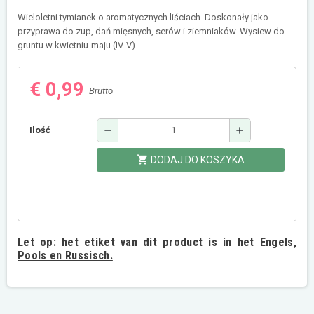
Wieloletni tymianek o aromatycznych liściach. Doskonały jako
przyprawa do zup, dań mięsnych, serów i ziemniaków. Wysiew do
gruntu w kwietniu-maju (IV-V).
€ 0,99
Brutto
remove
add
Ilość
shopping_cart
DODAJ DO KOSZYKA
Let op:
het etiket van dit product is in het Engels,
Pools en Russisch.