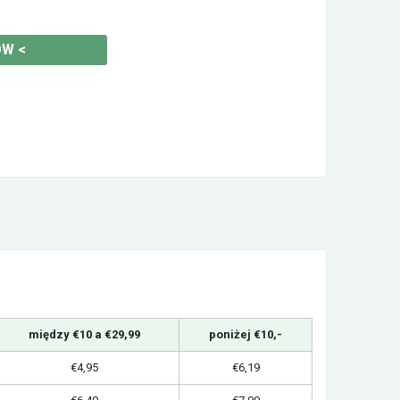
ÓW
<
między €10 a €29,99
poniżej €10,-
€4,95
€6,19