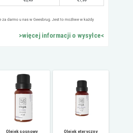
€6,49
€7,99
e za darmo u nas w Geesbrug. Jest to możliwe w każdy
>więcej informacji o wysyłce<
Olejek sosnowy
Olejek eteryczny