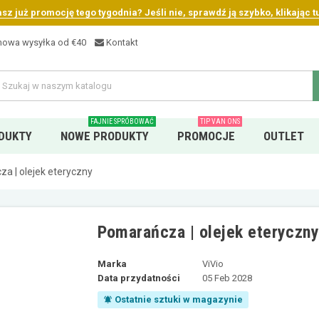
sz już promocję tego tygodnia? Jeśli nie, sprawdź ją szybko, klikając tu
owa wysyłka od €40
Kontakt
FAJNIE SPRÓBOWAĆ
TIP VAN ONS
DUKTY
NOWE PRODUKTY
PROMOCJE
OUTLET
a | olejek eteryczny
Pomarańcza | olejek eteryczn
Marka
ViVio
Data przydatności
05 Feb 2028
Ostatnie sztuki w magazynie
notifications_active