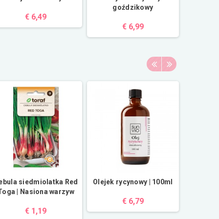
goździkowy
€ 6,49
€ 6,99
ebula siedmiolatka Red
Olejek rycynowy | 100ml
C
Toga | Nasiona warzyw
€ 6,79
€ 1,19