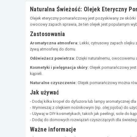
Naturalna Świeżość: Olejek Eteryczny P
Olejek eteryczny pomarańczowy jest pozyskiwany ze skórk
owocowy zapach sprawia, że ten olejek jest popularnym w
Zastosowania
Aromatyczna atmosfera:
Lekki, cytrusowy zapach olejku
żywą atmosferę do domu.
Odświeżacz powietrza:
Dzięki naturalnemu, owocowemu a
Kosmetyki i pielęgnacja skóry:
Olejek pomarańczowy jest
kąpieli.
Naturalne czyszczenie:
Olejek pomarańczowy można rów
Jak używać
- Dodaj kilka kropel do dyfuzora lub lampy aromatycznej dl
- Wymieszaj z olejkiem nośnikowym (np. olej jojoba) do uży
- Używaj w DIY-kosmetykach, takich jak peelingi, sole do ką
- Dodaj do domowych rozwiązań czyszczących dla świeżeg
Ważne informacje