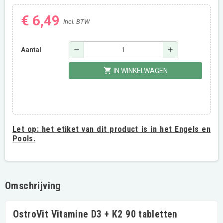
€ 6,49
Incl. BTW
remove
add
Aantal
shopping_cart
IN WINKELWAGEN
Let op:
het etiket van dit product is in het Engels en
Pools.
Omschrijving
OstroVit Vitamine D3 + K2 90 tabletten