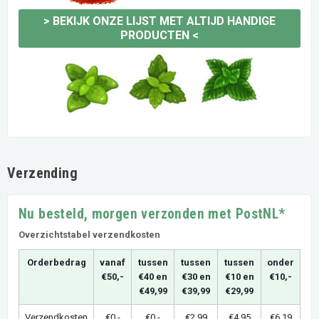
>
BEKIJK ONZE LIJST MET ALTIJD HANDIGE
PRODUCTEN
<
Verzending
Nu besteld, morgen verzonden met PostNL*
Overzichtstabel verzendkosten
Orderbedrag
vanaf
tussen
tussen
tussen
onder
€50,-
€40 en
€30 en
€10 en
€10,-
€49,99
€39,99
€29,99
Verzendkosten
€0,-
€0,-
€2,99
€4,95
€6,19