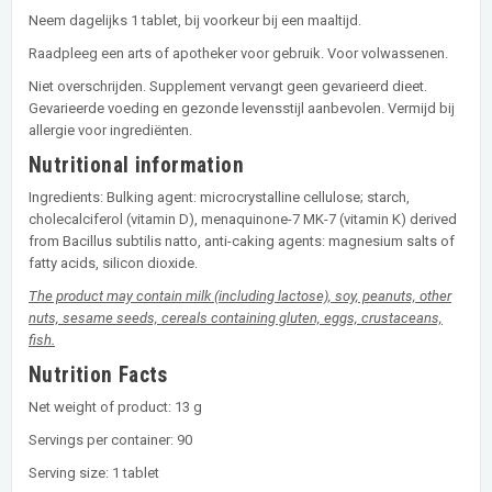
Neem dagelijks 1 tablet, bij voorkeur bij een maaltijd.
Raadpleeg een arts of apotheker voor gebruik. Voor volwassenen.
Niet overschrijden. Supplement vervangt geen gevarieerd dieet.
Gevarieerde voeding en gezonde levensstijl aanbevolen. Vermijd bij
allergie voor ingrediënten.
Nutritional information
Ingredients: Bulking agent: microcrystalline cellulose; starch,
cholecalciferol (vitamin D), menaquinone-7 MK-7 (vitamin K) derived
from Bacillus subtilis natto, anti-caking agents: magnesium salts of
fatty acids, silicon dioxide.
The product may contain milk (including lactose), soy, peanuts, other
nuts, sesame seeds, cereals containing gluten, eggs, crustaceans,
fish.
Nutrition Facts
Net weight of product: 13 g
Servings per container: 90
Serving size: 1 tablet