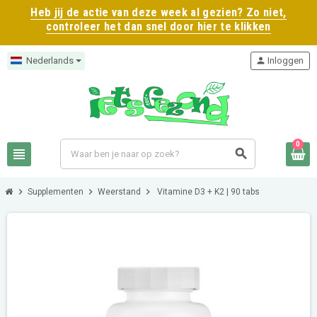
Heb jij de actie van deze week al gezien? Zo niet,
controleer het dan snel door hier te klikken
Nederlands
person
Inloggen
0
view_headline
search
chevron_right
chevron_right
chevron_right
Supplementen
Weerstand
Vitamine D3 + K2 | 90 tabs