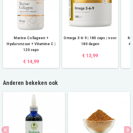
Marine Collageen +
Omega 3-6-9 | 180 caps | voor
Ma
Hyaluronzuur + Vitamine C |
180 dagen
40
120 caps
€ 13,99
€ 14,99
Anderen bekeken ook