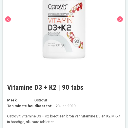
chevron_left
chevron_right
Vitamine D3 + K2 | 90 tabs
Merk
Ostrovit
Ten minste houdbaar tot:
23 Jan 2029
OstroVit Vitamine D3 + K2 biedt een bron van vitamine D3 en K2 MK-7
in handige, slikbare tabletten.