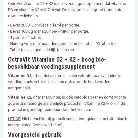
OstroVit Vitamine D3 + K2 is een voedingssupplement dat vitamine
D3 en vitamine K2 MK-7 bevat. Deze vormen zijn goed opneembaar
door het lichaam.
- Bevat 2000 IE cholecalciferol per portie.
- Bevat 100 µg menaquinon-7-MK-7 per portie.
- 1 portie = 1 tablet
- Handig voor drie maanden gebruik met in totaal 90 tabletten.
- Tabletten zijn gemakkelijk te slikken.
OstroVit Vitamine D3 + K2 - hoog bio-
beschikbaar voedingssupplement
Vitamine D3
, of cholecalciferol, is een vetoplosbare vitamine in
voeding zoals vette vis. Het kan ook door de huid worden
aangemaakt.
Vitamine K2
, of menaquinon, is ook vetoplosbaar en komt voor in
zowel plantaardige als dierlijke producten. Vitamine K2 MK-7 in dit
product is goed opneembaar door het lichaam.
LET OP!
Niet geschikt bij gebruik van anticoagulantia met vitamine K-
antagonisten (zoals warfarine).
Voorgesteld gebruik