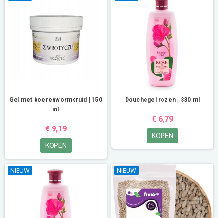
Gel met boerenwormkruid | 150
Douchegel rozen | 330 ml
ml
€ 6,79
€ 9,19
KOPEN
KOPEN
NIEUW
NIEUW