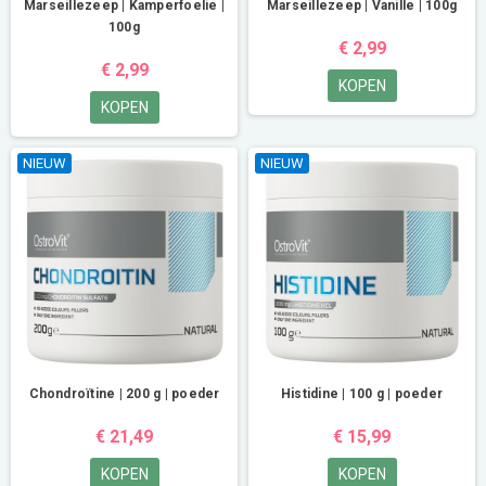
Marseillezeep | Kamperfoelie |
Marseillezeep | Vanille | 100g
100g
€ 2,99
€ 2,99
KOPEN
KOPEN
NIEUW
NIEUW
Chondroïtine | 200 g | poeder
Histidine | 100 g | poeder
€ 21,49
€ 15,99
KOPEN
KOPEN