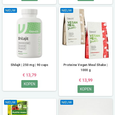
NIEUW
NIEUW
Shilajit | 250 mg | 90 caps
Proteine Vegan Meal Shake |
1000 g
€ 13,79
€ 13,99
KOPEN
KOPEN
NIEUW
NIEUW