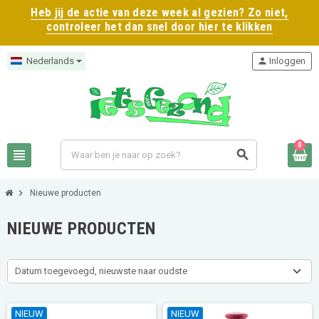
Heb jij de actie van deze week al gezien? Zo niet,
controleer het dan snel door hier te klikken
Nederlands
person
Inloggen
0
view_headline
search
chevron_right
Nieuwe producten
NIEUWE PRODUCTEN
Datum toegevoegd, nieuwste naar oudste
NIEUW
NIEUW