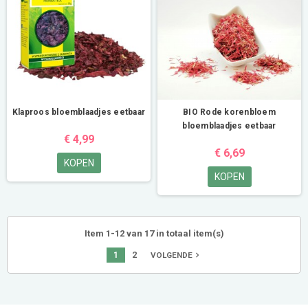
Klaproos bloemblaadjes eetbaar
BIO Rode korenbloem
bloemblaadjes eetbaar
€ 4,99
€ 6,69
KOPEN
KOPEN
Item 1-12 van 17 in totaal item(s)
1
2
navigate_next
VOLGENDE