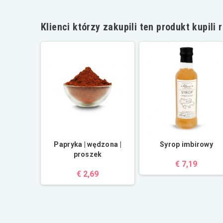
Klienci którzy zakupili ten produkt kupili 
zka
Papryka | wędzona |
Syrop imbirowy
proszek
€ 7,19
€ 2,69