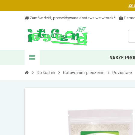
Zna
Zamów dziś, przewidywana dostawa we wtorek*
Darmo
view_headline
NASZE PRO
chevron_right
Do kuchni
chevron_right
Gotowanie i pieczenie
chevron_right
Pozostałe
chev