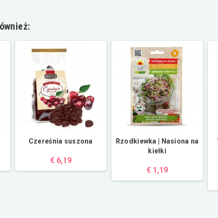
również:
Czereśnia suszona
Rzodkiewka | Nasiona na
kiełki
€ 6,19
€ 1,19