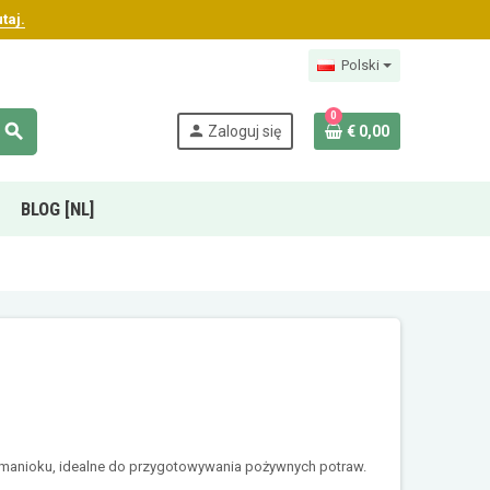
taj.
Polski
0
search
person
Zaloguj się
€ 0,00
BLOG [NL]
 manioku, idealne do przygotowywania pożywnych potraw.