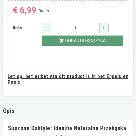
€ 6,99
Brutto
remove
add
Ilość
shopping_cart
DODAJ DO KOSZYKA
Let op:
het etiket van dit product is in het Engels en
Pools.
Opis
Suszone Daktyle: Idealna Naturalna Przekąska