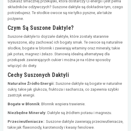
Szukasz smacznej przekąski, która dostarczy Ci energii i jest pełna
składników odżywczych? Suszone daktyle są dokładnie tym, czego
potrzebujesz. Te słodkie owoce są nie tylko pyszne, ale także
pożywne.
Czym Są Suszone Daktyle?
Suszone daktyle to dojrzałe daktyle, które zostały starannie
wysuszone, aby zachować ich bogaty smak. Te owoce są naturalnie
słodkie, bogate w błonnik i zawierają witaminy oraz minerały, takie
jak potas, magnez i żelazo. Stanowią idealną alternatywę dla
przekąsek zawierających cukier i można je na różne sposoby
włączyć do diety.
Cechy Suszonych Daktyli
Naturalne Źródło Energii:
Suszone daktyle są bogate w naturalne
cukry, takie jak glukoza, fruktoza i sacharoza, co zapewnia szybki
zastrzyk energii.
Bogate w Błonnik
: Błonnik wspiera trawienie.
Niezbędne Minerały:
Daktyle są źródłem potasu i magnezu.
Przeciwutleniacze:
: Suszone daktyle zawierają przeciwutleniacze,
takie jak flawonoidy, karotenoidy i kwasy fenolowe.