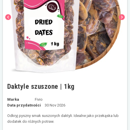
chevron_left
chevron_right
Daktyle szuszone | 1kg
Marka
Fivio
Data przydatności
30 Nov 2026
Odkryj pyszny smak suszonych daktyli. Idealne jako przekąska lub
dodatek do różnych potraw.