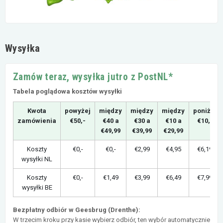
Wysyłka
Zamów teraz, wysyłka jutro z PostNL*
Tabela poglądowa kosztów wysyłki
Kwota
powyżej
między
między
między
poniżej
zamówienia
€50,-
€40 a
€30 a
€10 a
€10,-
€49,99
€39,99
€29,99
Koszty
€0,-
€0,-
€2,99
€4,95
€6,19
wysyłki NL
Koszty
€0,-
€1,49
€3,99
€6,49
€7,99
wysyłki BE
Bezpłatny odbiór w Geesbrug (Drenthe):
W trzecim kroku przy kasie wybierz odbiór, ten wybór automatycznie