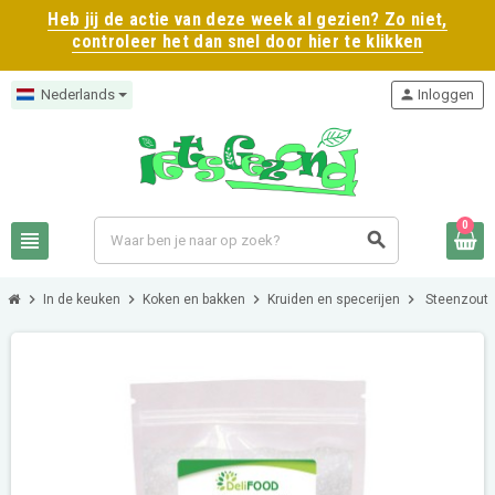
Heb jij de actie van deze week al gezien? Zo niet,
controleer het dan snel door hier te klikken
Nederlands
person
Inloggen
0
view_headline
search
chevron_right
chevron_right
chevron_right
chevron_right
In de keuken
Koken en bakken
Kruiden en specerijen
Steenzout |