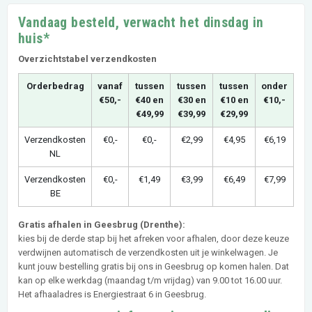
Vandaag besteld, verwacht het dinsdag in
huis*
Overzichtstabel verzendkosten
Orderbedrag
vanaf
tussen
tussen
tussen
onder
€50,-
€40 en
€30 en
€10 en
€10,-
€49,99
€39,99
€29,99
Verzendkosten
€0,-
€0,-
€2,99
€4,95
€6,19
NL
Verzendkosten
€0,-
€1,49
€3,99
€6,49
€7,99
BE
Gratis afhalen in Geesbrug (Drenthe):
kies bij de derde stap bij het afreken voor afhalen, door deze keuze
verdwijnen automatisch de verzendkosten uit je winkelwagen. Je
kunt jouw bestelling gratis bij ons in Geesbrug op komen halen. Dat
kan op elke werkdag (maandag t/m vrijdag) van 9.00 tot 16.00 uur.
Het afhaaladres is Energiestraat 6 in Geesbrug.