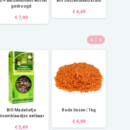
IO Paardenbloem wortel
BIO Duizendblad kruid
gedroogd
€ 4,49
€ 7,49
BIO Madeliefje
Rode linzen | 1kg
Lavas 
bloemblaadjes eetbaar
€ 4,99
€ 5,49