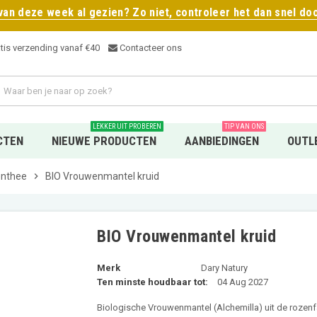
 van deze week al gezien? Zo niet, controleer het dan snel doo
tis verzending vanaf €4
0
Contacteer ons
LEKKER UIT PROBEREN
TIP VAN ONS
CTEN
NIEUWE PRODUCTEN
AANBIEDINGEN
OUTL
enthee
chevron_right
BIO Vrouwenmantel kruid
BIO Vrouwenmantel kruid
Merk
Dary Natury
Ten minste houdbaar tot:
04 Aug 2027
Biologische Vrouwenmantel (Alchemilla) uit de rozenfa