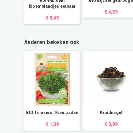
Korenbloem
BIO Bijvoet gedroog
bloemblaadjes eetbaar
€ 4,39
€ 5,49
Anderen bekeken ook
n | 500g
BIO Tuinkers | Kiemzaden
Kruidnagel
€ 1,39
€ 3,99