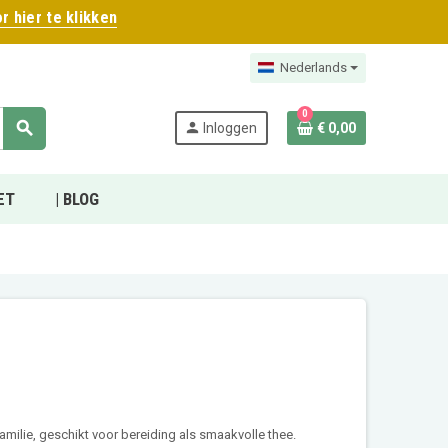
r hier te klikken
Nederlands
0
search
person
Inloggen
€ 0,00
ET
| BLOG
milie, geschikt voor bereiding als smaakvolle thee.