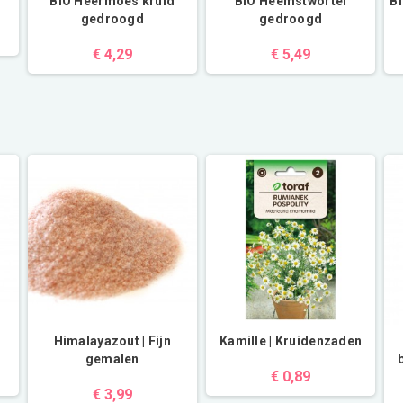
d
BIO Heermoes kruid
BIO Heemstwortel
B
gedroogd
gedroogd
€ 4,29
€ 5,49
Himalayazout | Fijn
Kamille | Kruidenzaden
gemalen
€ 0,89
€ 3,99