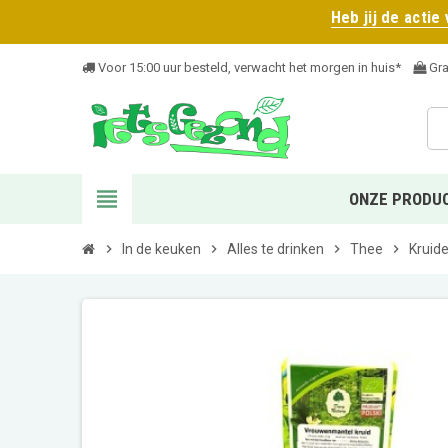
Heb jij de actie
Voor 15:00 uur besteld, verwacht het morgen in huis*
Gra
view_headline
ONZE PRODU
chevron_right
In de keuken
chevron_right
Alles te drinken
chevron_right
Thee
chevron_right
Kruid