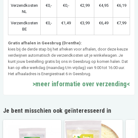
Verzendkosten
€0,-
€0,-
€2,99
€4,95
€6,19
NL
Verzendkosten
€0,-
€1,49
€3,99
€6,49
€7,99
BE
Gratis afhalen in Geesbrug (Drenthe):
kies bij de derde stap bij het afreken voor afhalen, door deze keuze
verdwijnen automatisch de verzendkosten uit je winkelwagen. Je
kunt jouw bestelling gratis bij ons in Geesbrug op komen halen. Dat
kan op elke werkdag (maandag t/m vrijdag) van 9.00 tot 16.00 uur.
Het afhaaladres is Energiestraat 6 in Geesbrug.
>meer informatie over verzending<
Je bent misschien ook geïnteresseerd in