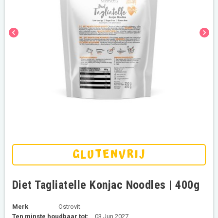
chevron_left
chevron_right
GLUTENVRIJ
Diet Tagliatelle Konjac Noodles | 400g
Merk
Ostrovit
Ten minste houdbaar tot:
03 Jun 2027