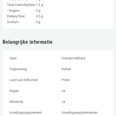
Total Carbohydrate
1.3 g
- Sugars
0 g
Dietary fiber
0.5 g
Sodium
0 g
Belangrijke informatie
Type
Overige eetbare
Toepassing
Koken
Land van herkomst
Polen
Vegan
Ja
Glutenvrij
Ja
Voedingssupplement
Voedingssupplementen