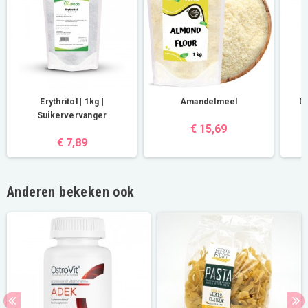
Erythritol | 1kg |
Amandelmeel
Di
Suikervervanger
€ 15,69
€ 7,89
Anderen bekeken ook