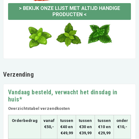
>
BEKIJK ONZE LIJST MET ALTIJD HANDIGE
PRODUCTEN
<
Verzending
Vandaag besteld, verwacht het dinsdag in
huis*
Overzichtstabel verzendkosten
Orderbedrag
vanaf
tussen
tussen
tussen
onder
€50,-
€40 en
€30 en
€10 en
€10,-
€49,99
€39,99
€29,99