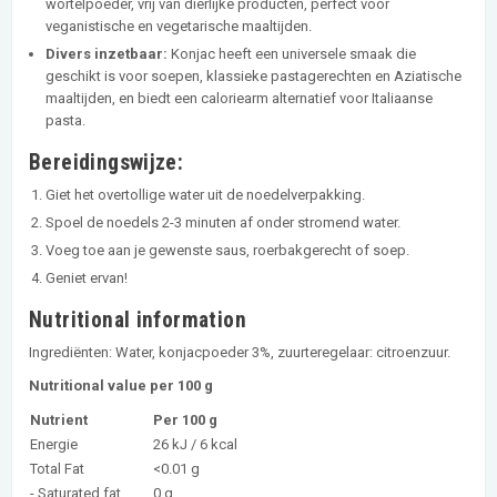
wortelpoeder, vrij van dierlijke producten, perfect voor
veganistische en vegetarische maaltijden.
Divers inzetbaar:
Konjac heeft een universele smaak die
geschikt is voor soepen, klassieke pastagerechten en Aziatische
maaltijden, en biedt een caloriearm alternatief voor Italiaanse
pasta.
Bereidingswijze:
Giet het overtollige water uit de noedelverpakking.
Spoel de noedels 2-3 minuten af onder stromend water.
Voeg toe aan je gewenste saus, roerbakgerecht of soep.
Geniet ervan!
Nutritional information
Ingrediënten: Water, konjacpoeder 3%, zuurteregelaar: citroenzuur.
Nutritional value per 100 g
Nutrient
Per 100 g
Energie
26 kJ / 6 kcal
Total Fat
<0.01 g
- Saturated fat
0 g