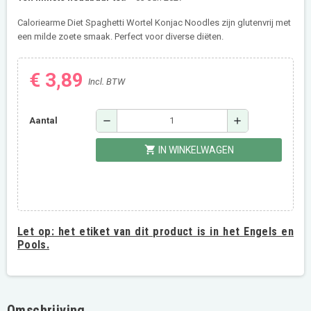
Caloriearme Diet Spaghetti Wortel Konjac Noodles zijn glutenvrij met
een milde zoete smaak. Perfect voor diverse diëten.
€ 3,89
Incl. BTW
remove
add
Aantal
shopping_cart
IN WINKELWAGEN
Let op:
het etiket van dit product is in het Engels en
Pools.
Omschrijving