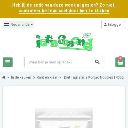
Heb jij de actie van deze week al gezien? Zo niet,
controleer het dan snel door hier te klikken
Nederlands
person
Inloggen
0
view_headline
search
chevron_right
chevron_right
chevron_right
In de keuken
Kant en klaar
Diet Tagliatelle Konjac Noodles | 400g