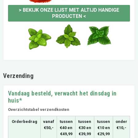
>
BEKIJK ONZE LIJST MET ALTIJD HANDIGE
PRODUCTEN
<
Verzending
Vandaag besteld, verwacht het dinsdag in
huis*
Overzichtstabel verzendkosten
Orderbedrag
vanaf
tussen
tussen
tussen
onder
€50,-
€40 en
€30 en
€10 en
€10,-
€49,99
€39,99
€29,99