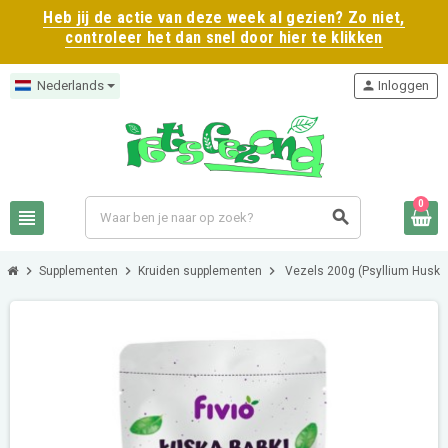
Heb jij de actie van deze week al gezien? Zo niet,
controleer het dan snel door hier te klikken
Nederlands
person
Inloggen
0
view_headline
search
chevron_right
chevron_right
chevron_right
Supplementen
Kruiden supplementen
Vezels 200g (Psyllium Husk 