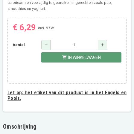
caloriearm en veelzijdig te gebruiken in gerechten zoals pap,
smoothies en yoghurt.
€ 6,29
Incl. BTW
remove
add
Aantal
shopping_cart
IN WINKELWAGEN
Let op:
het etiket van dit product is in het Engels en
Pools.
Omschrijving