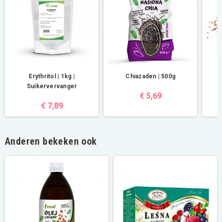
Erythritol | 1kg |
Chiazaden | 500g
L
Suikervervanger
€ 5,69
€ 7,89
Anderen bekeken ook