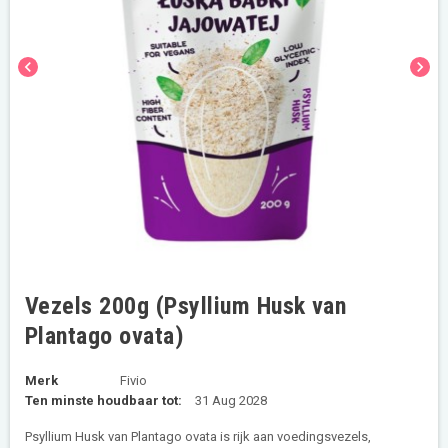
chevron_left
chevron_right
Vezels 200g (Psyllium Husk van
Plantago ovata)
Merk
Fivio
Ten minste houdbaar tot:
31 Aug 2028
Psyllium Husk van Plantago ovata is rijk aan voedingsvezels,