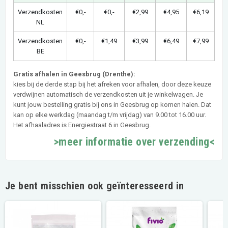
Verzendkosten
€0,-
€0,-
€2,99
€4,95
€6,19
NL
Verzendkosten
€0,-
€1,49
€3,99
€6,49
€7,99
BE
Gratis afhalen in Geesbrug (Drenthe):
kies bij de derde stap bij het afreken voor afhalen, door deze keuze
verdwijnen automatisch de verzendkosten uit je winkelwagen. Je
kunt jouw bestelling gratis bij ons in Geesbrug op komen halen. Dat
kan op elke werkdag (maandag t/m vrijdag) van 9.00 tot 16.00 uur.
Het afhaaladres is Energiestraat 6 in Geesbrug.
>meer informatie over verzending<
Je bent misschien ook geïnteresseerd in