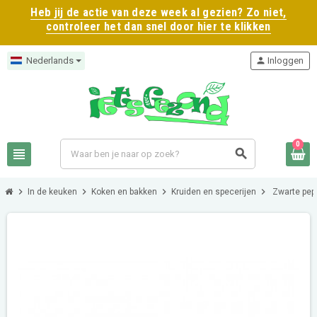
Heb jij de actie van deze week al gezien? Zo niet,
controleer het dan snel door hier te klikken
Nederlands
person
Inloggen
0
view_headline
search
chevron_right
chevron_right
chevron_right
chevron_right
In de keuken
Koken en bakken
Kruiden en specerijen
Zwarte pep