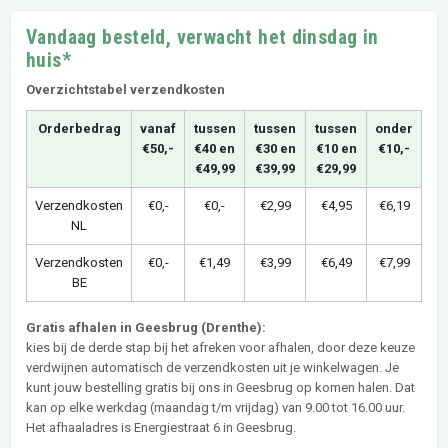
Vandaag besteld, verwacht het dinsdag in
huis*
Overzichtstabel verzendkosten
Orderbedrag
vanaf
tussen
tussen
tussen
onder
€50,-
€40 en
€30 en
€10 en
€10,-
€49,99
€39,99
€29,99
Verzendkosten
€0,-
€0,-
€2,99
€4,95
€6,19
NL
Verzendkosten
€0,-
€1,49
€3,99
€6,49
€7,99
BE
Gratis afhalen in Geesbrug (Drenthe):
kies bij de derde stap bij het afreken voor afhalen, door deze keuze
verdwijnen automatisch de verzendkosten uit je winkelwagen. Je
kunt jouw bestelling gratis bij ons in Geesbrug op komen halen. Dat
kan op elke werkdag (maandag t/m vrijdag) van 9.00 tot 16.00 uur.
Het afhaaladres is Energiestraat 6 in Geesbrug.