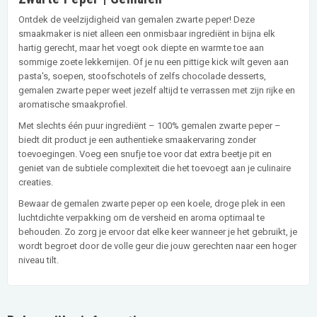
Ontdek de veelzijdigheid van gemalen zwarte peper! Deze
smaakmaker is niet alleen een onmisbaar ingrediënt in bijna elk
hartig gerecht, maar het voegt ook diepte en warmte toe aan
sommige zoete lekkernijen. Of je nu een pittige kick wilt geven aan
pasta's, soepen, stoofschotels of zelfs chocolade desserts,
gemalen zwarte peper weet jezelf altijd te verrassen met zijn rijke en
aromatische smaakprofiel.
Met slechts één puur ingrediënt – 100% gemalen zwarte peper –
biedt dit product je een authentieke smaakervaring zonder
toevoegingen. Voeg een snufje toe voor dat extra beetje pit en
geniet van de subtiele complexiteit die het toevoegt aan je culinaire
creaties.
Bewaar de gemalen zwarte peper op een koele, droge plek in een
luchtdichte verpakking om de versheid en aroma optimaal te
behouden. Zo zorg je ervoor dat elke keer wanneer je het gebruikt, je
wordt begroet door de volle geur die jouw gerechten naar een hoger
niveau tilt.