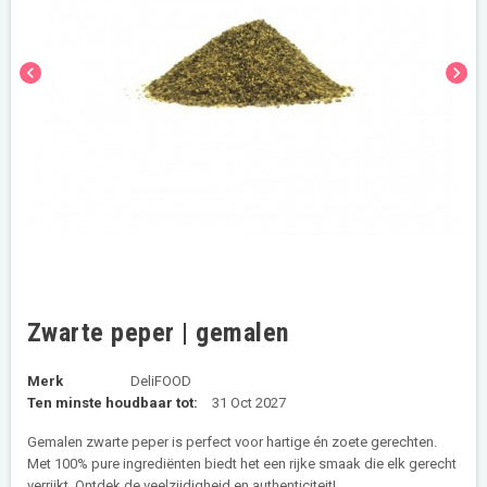
chevron_left
chevron_right
Zwarte peper | gemalen
Merk
DeliFOOD
Ten minste houdbaar tot:
31 Oct 2027
Gemalen zwarte peper is perfect voor hartige én zoete gerechten.
Met 100% pure ingrediënten biedt het een rijke smaak die elk gerecht
verrijkt. Ontdek de veelzijdigheid en authenticiteit!