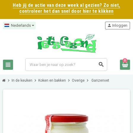
Heb jij de actie van deze week al gezien? Zo niet,
controleer het dan snel door hier te klikken
Nederlands
person
Inloggen
0
view_headline
search
chevron_right
chevron_right
chevron_right
chevron_right
In de keuken
Koken en bakken
Overige
Ganzenvet