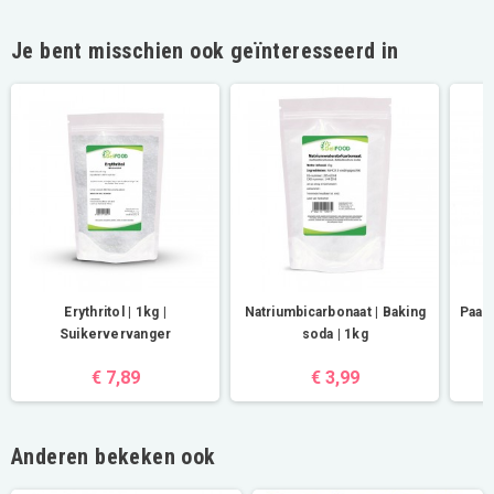
Je bent misschien ook geïnteresseerd in
Erythritol | 1kg |
Natriumbicarbonaat | Baking
Paar
Suikervervanger
soda | 1kg
€ 7,89
€ 3,99
Anderen bekeken ook