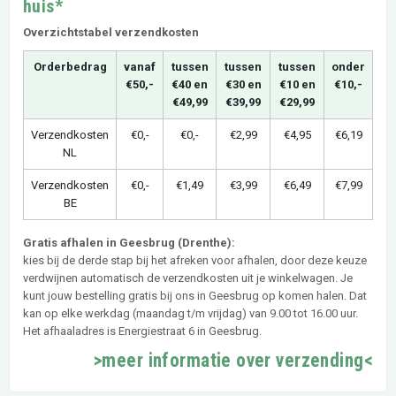
huis*
Overzichtstabel verzendkosten
Orderbedrag
vanaf
tussen
tussen
tussen
onder
€50,-
€40 en
€30 en
€10 en
€10,-
€49,99
€39,99
€29,99
Verzendkosten
€0,-
€0,-
€2,99
€4,95
€6,19
NL
Verzendkosten
€0,-
€1,49
€3,99
€6,49
€7,99
BE
Gratis afhalen in Geesbrug (Drenthe):
kies bij de derde stap bij het afreken voor afhalen, door deze keuze
verdwijnen automatisch de verzendkosten uit je winkelwagen. Je
kunt jouw bestelling gratis bij ons in Geesbrug op komen halen. Dat
kan op elke werkdag (maandag t/m vrijdag) van 9.00 tot 16.00 uur.
Het afhaaladres is Energiestraat 6 in Geesbrug.
>meer informatie over verzending<