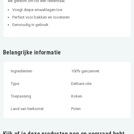
elk gerecht om tot een feestmaal.
Voegt diepe smaaklagen toe
Perfect voor bakken en roosteren
Eenvoudig in gebruik
Belangrijke informatie
Ingrediënten
100% ganzenvet
Type
Eetbare olie
Toepassing
Koken
Land van herkomst
Polen
Kijk of je deze producten nog op voorraad hebt