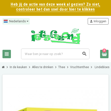
Heb jij de actie van deze week al gezien? Zo niet,
controleer het dan snel door hier te klikken
Nederlands
person
Inloggen
0
view_headline
search
chevron_right
chevron_right
chevron_right
chevron_right
chevron_right
In de keuken
Alles te drinken
Thee
Vruchtenthee
Lindebloese