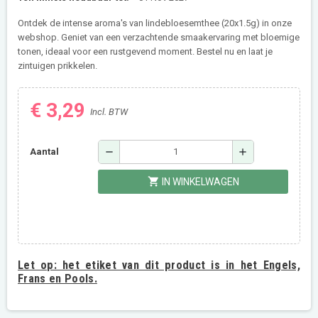
Ontdek de intense aroma's van lindebloesemthee (20x1.5g) in onze
webshop. Geniet van een verzachtende smaakervaring met bloemige
tonen, ideaal voor een rustgevend moment. Bestel nu en laat je
zintuigen prikkelen.
€ 3,29
Incl. BTW
remove
add
Aantal
shopping_cart
IN WINKELWAGEN
Let op:
het etiket van dit product is in het Engels,
Frans en Pools.