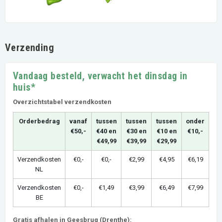
Verzending
Vandaag besteld, verwacht het dinsdag in
huis*
Overzichtstabel verzendkosten
Orderbedrag
vanaf
tussen
tussen
tussen
onder
€50,-
€40 en
€30 en
€10 en
€10,-
€49,99
€39,99
€29,99
Verzendkosten
€0,-
€0,-
€2,99
€4,95
€6,19
NL
Verzendkosten
€0,-
€1,49
€3,99
€6,49
€7,99
BE
Gratis afhalen in Geesbrug (Drenthe):