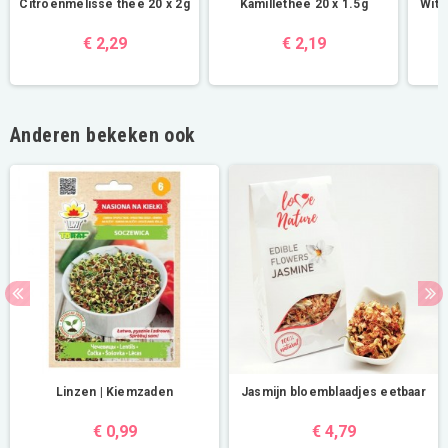
Citroenmelisse thee 20 x 2g
Kamillethee 20 x 1.5g
Witt
€ 2,29
€ 2,19
Anderen bekeken ook
Linzen | Kiemzaden
Jasmijn bloemblaadjes eetbaar
€ 0,99
€ 4,79