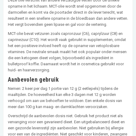
Deze olie verschilt van andere verzadigde vetten door de unieke
opname in het lichaam. MCT-olie wordt snel opgenomen door de
darmcellen en komt via de poortader direct in de lever terecht, wat
resulteert in een snellere opname in de bloedbaan dan andere vetten.
Het vergt bovendien geen lipase en gal voor de vertering.
MCT-olie bevat vetzuren zoals capronzuur (C6), caprylzuur (C8) en
caprinezuur (C10). Het wordt vaak gebruikt in supplementen, omdat
het een positieve invloed heeft op de opname van vetoplosbare
vitamines. De neutrale smaak maakt het ook populair onder mensen
die een ketogeen dieet volgen, bijvoorbeeld als ingrediënt in
bulletproof koffie. Daarnaast wordt het in cosmetica gebruikt voor
huid- en haarverzorging.
Aanbevolen gebruik
Nemen: 2 keer per dag 1 portie van 12 g (2 eetlepels) tijdens de
maaltijden. De hoeveelheid kan elke 3 dagen met 12 g worden
verhoogd om aan uw behoeften te voldoen. Een enkele dosis van
meer dan 100 g kan maag- en darmklachten veroorzaken.
Overschrijd de aanbevolen dosis niet. Gebruik het product niet als
vervanging voor een gevarieerd dieet. Een uitgebalanceerd dieet en
een gezonde levensstijl zijn aanbevolen. Niet gebruiken bij allergie
voor een van de ingrediënten. Niet geschikt voor kinderen, zwangere