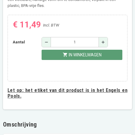
plastic, BPA-vrije fles.
€ 11,49
Incl. BTW
remove
add
Aantal
shopping_cart
IN WINKELWAGEN
Let op:
het etiket van dit product is in het Engels en
Pools.
Omschrijving