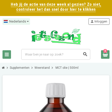
Heb jij de actie van deze week al gezien? Zo niet,
controleer het dan snel door hier te klikken
Nederlands
person
Inloggen
0
view_headline
search
chevron_right
chevron_right
chevron_right
Supplementen
Weerstand
MCT olie | 500ml