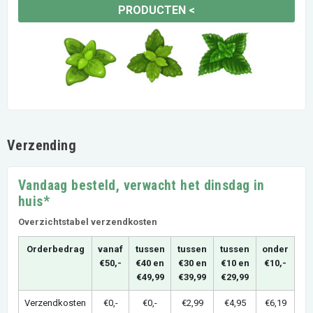
PRODUCTEN
<
Verzending
Vandaag besteld, verwacht het dinsdag in
huis*
Overzichtstabel verzendkosten
Orderbedrag
vanaf
tussen
tussen
tussen
onder
€50,-
€40 en
€30 en
€10 en
€10,-
€49,99
€39,99
€29,99
Verzendkosten
€0,-
€0,-
€2,99
€4,95
€6,19