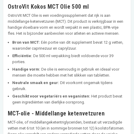
OstroVit Kokos MCT Olie 500 ml
OstroVit MCT Olie is een voedingssupplement dat rijk is aan
middellange ketenvetzuren (MCT). Dit product is verkrijgbaar in een
handige vloeibare vorm en wordt verpakt in een plastic, BPA-vrije
fles. Het is bijzonder aanbevolen voor atleten en actieve mensen.
Bron van MCT:
Eén portie van dit supplement bevat 12 g vetten,
waaronder caprinezuur en caprylzuur.
Efficiëntie:
De 500 ml verpakking biedt voldoende voor 39
porties.
Handige vorm:
De olie is eenvoudig in gebruik en ideaal voor
mensen die moeite hebben met het slikken van tabletten.
Neutrale smaak en geur:
Dit voorkomt ongemak tijdens
gebruik.
Geschikt voor vegetariërs en veganisten:
Het product bevat
geen ingrediënten van dierlijke oorsprong.
MCT-olie - Middellange ketenvetzuren
MCT-olie, of middellangeketentriglyceriden, bestaat uit verzadigde
vetten met 6 tot 10 (en in sommige bronnen tot 12) koolstofatomen.