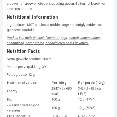
vrouwen of vrouwen die borstvoeding geven. Buiten het bereik van
kinderen houden.
Nutritional Information
Ingrediënten: MCT-olie bevat middellange ketentriglyceriden van
guineese zaadolie.
Product kan melk (inclusief lactose), soja, pinda's, andere noten,
sesamzaad, haver, eieren, schaaldieren en vis bevatten.
Nutrition Facts
Netto gewicht product: 500 ml
Porties per verpakking: 39
Portiegrootte: 12 g
Nutritional values
Per 100 g
Per portie (12 g)
2847 kJ / 680
342 kJ / 82 kcal
Energy
kcal
(4%*)
Fat
100 g
12 g (17%*)
- waarvan verzadigde
100 g
12 g (60%*)
vetzuren
C8:0 Caprylzuur
50 g - 65 g
6.0 g - 7.8 g