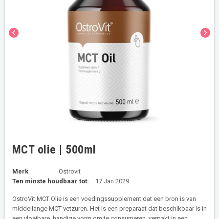
chevron_left
chevron_right
MCT olie | 500ml
Merk
Ostrovit
Ten minste houdbaar tot:
17 Jan 2029
OstroVit MCT Olie is een voedingssupplement dat een bron is van
middellange MCT-vetzuren. Het is een preparaat dat beschikbaar is in
een vloeibare, handige vorm om te consumeren, verpakt in een