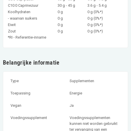
C10:0 Caprinezuur
30 g - 45 g
3.6 g - 5.4 g
Koolhydraten
0 g
0 g (0%*)
- waarvan suikers
0 g
0 g (0%*)
Eiwit
0 g
0 g (0%*)
Zout
0 g
0 g (0%*)
*RI - Referentie-inname
Belangrijke informatie
Type
Supplementen
Toepassing
Energie
Vegan
Ja
Voedingssupplement
Voedingssupplementen
kunnen niet worden gebruikt
ter vervanging van een