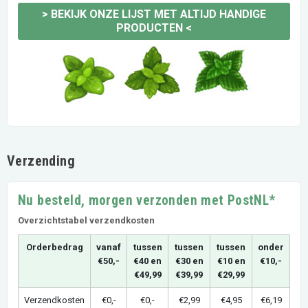
>
BEKIJK ONZE LIJST MET ALTIJD HANDIGE
PRODUCTEN
<
Verzending
Nu besteld, morgen verzonden met PostNL*
Overzichtstabel verzendkosten
Orderbedrag
vanaf
tussen
tussen
tussen
onder
€50,-
€40 en
€30 en
€10 en
€10,-
€49,99
€39,99
€29,99
Verzendkosten
€0,-
€0,-
€2,99
€4,95
€6,19