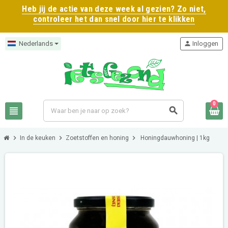
Heb jij de actie van deze week al gezien? Zo niet,
controleer het dan snel door hier te klikken
Nederlands
person
Inloggen
0
view_headline
search
chevron_right
chevron_right
chevron_right
In de keuken
Zoetstoffen en honing
Honingdauwhoning | 1kg