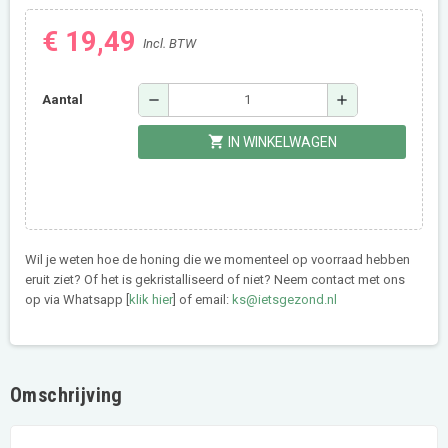
€ 19,49
Incl. BTW
remove
add
Aantal
shopping_cart
IN WINKELWAGEN
Wil je weten hoe de honing die we momenteel op voorraad hebben
eruit ziet? Of het is gekristalliseerd of niet? Neem contact met ons
op via Whatsapp [
klik hier
] of email:
ks@ietsgezond.nl
Omschrijving