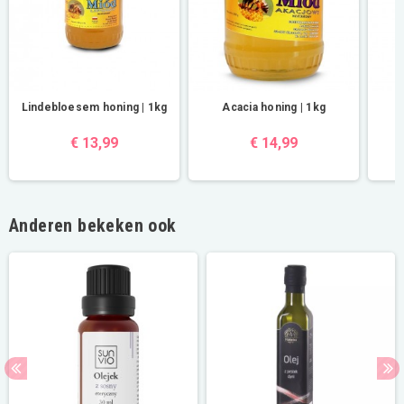
Lindebloesem honing | 1kg
Acacia honing | 1kg
B
€ 13,99
€ 14,99
Anderen bekeken ook