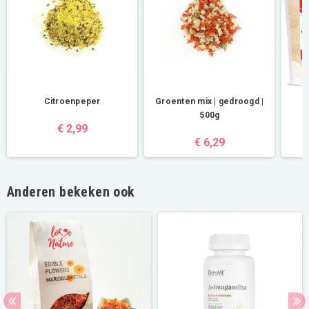
Citroenpeper
Groenten mix | gedroogd |
K
500g
€ 2,99
€ 6,29
Anderen bekeken ook