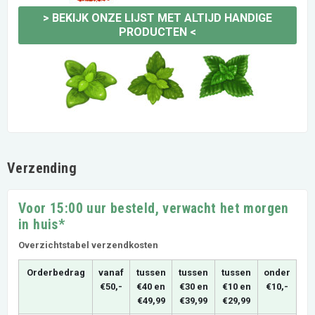
>
BEKIJK ONZE LIJST MET ALTIJD HANDIGE
PRODUCTEN
<
Verzending
Voor 15:00 uur besteld, verwacht het morgen
in huis*
Overzichtstabel verzendkosten
Orderbedrag
vanaf
tussen
tussen
tussen
onder
€50,-
€40 en
€30 en
€10 en
€10,-
€49,99
€39,99
€29,99