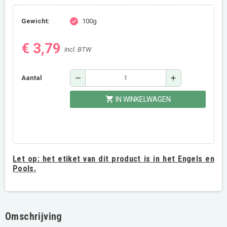
Gewicht:
100g
check
€ 3,79
Incl. BTW
remove
add
Aantal
shopping_cart
IN WINKELWAGEN
Let op:
het etiket van dit product is in het Engels en
Pools.
Omschrijving