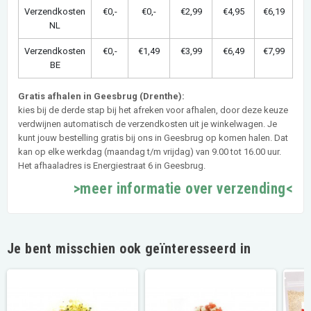
Verzendkosten
€0,-
€0,-
€2,99
€4,95
€6,19
NL
Verzendkosten
€0,-
€1,49
€3,99
€6,49
€7,99
BE
Gratis afhalen in Geesbrug (Drenthe):
kies bij de derde stap bij het afreken voor afhalen, door deze keuze
verdwijnen automatisch de verzendkosten uit je winkelwagen. Je
kunt jouw bestelling gratis bij ons in Geesbrug op komen halen. Dat
kan op elke werkdag (maandag t/m vrijdag) van 9.00 tot 16.00 uur.
Het afhaaladres is Energiestraat 6 in Geesbrug.
>meer informatie over verzending<
Je bent misschien ook geïnteresseerd in