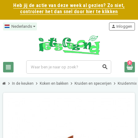
Heb jij de actie van deze week al gezien? Zo niet,
controleer het dan snel door hier te klikken
Nederlands
person
Inloggen
0
view_headline
search
chevron_right
chevron_right
chevron_right
chevron_right
c
In de keuken
Koken en bakken
Kruiden en specerijen
Kruidenmix