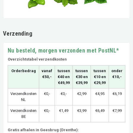
Verzending
Nu besteld, morgen verzonden met PostNL*
Overzichtstabel verzendkosten
Orderbedrag
vanaf
tussen
tussen
tussen
onder
€50,-
€40 en
€30 en
€10 en
€10,-
€49,99
€39,99
€29,99
Verzendkosten
€0,-
€0,-
€2,99
€4,95
€6,19
NL
Verzendkosten
€0,-
€1,49
€3,99
€6,49
€7,99
BE
Gratis afhalen in Geesbrug (Drenthe):