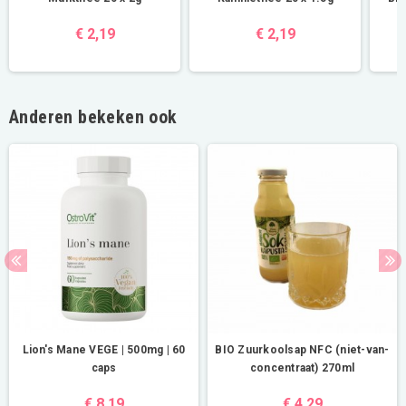
€ 2,19
€ 2,19
Anderen bekeken ook
Lion's Mane VEGE | 500mg | 60
BIO Zuurkoolsap NFC (niet-van-
caps
concentraat) 270ml
€ 8,19
€ 4,29