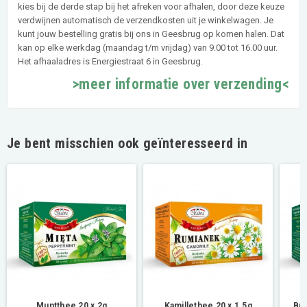
kies bij de derde stap bij het afreken voor afhalen, door deze keuze
verdwijnen automatisch de verzendkosten uit je winkelwagen. Je
kunt jouw bestelling gratis bij ons in Geesbrug op komen halen. Dat
kan op elke werkdag (maandag t/m vrijdag) van 9.00 tot 16.00 uur.
Het afhaaladres is Energiestraat 6 in Geesbrug.
>meer informatie over verzending<
Je bent misschien ook geïnteresseerd in
Muntthee 20 x 2g
Kamillethee 20 x 1.5g
Bra