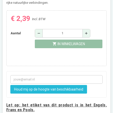
rijke natuurlijke verbindingen.
€ 2,39
Incl. BTW
remove
add
Aantal
shopping_cart
IN WINKELWAGEN
Houd mij op de hoogte van beschikbaarheid
Let op:
het etiket van dit product is in het Engels,
Frans en Pools.