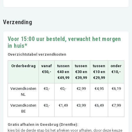
Verzending
Voor 15:00 uur besteld, verwacht het morgen
in huis*
Overzichtstabel verzendkosten
Orderbedrag
vanaf
tussen
tussen
tussen
onder
€50,-
€40 en
€30 en
€10 en
€10,-
€49,99
€39,99
€29,99
Verzendkosten
€0,-
€0,-
€2,99
€4,95
€6,19
NL
Verzendkosten
€0,-
€1,49
€3,99
€6,49
€7,99
BE
Gratis afhalen in Geesbrug (Drenthe):
kies bij de derde stap bij het afreken voor afhalen, door deze keuze