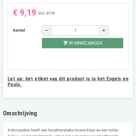
€ 9,19
Incl. BTW
remove
add
Aantal
shopping_cart
IN WINKELWAGEN
Let op:
het etiket van dit product is in het Engels en
Pools.
Omschrijving
Kokossuiker heeft een karakteristieke bruine kleur en een lichte