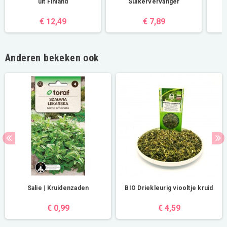
uit Finland
Suikervervanger
€ 12,49
€ 7,89
Anderen bekeken ook
Salie | Kruidenzaden
BIO Driekleurig viooltje kruid
€ 0,99
€ 4,59