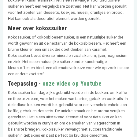
kokos- en karamelsmaak. Het is een vervanger voor traditionele
suiker en heeft een vergelijkbare zoetheid. Het kan worden gebruikt
voor het zoeten van desserts, koekjes, muesli, drankjes en brood.
Het kan ook als decoratief element worden gebruikt.
Meer over kokossuiker
Kokossuiker, of kokosbloesemsuiker, is een natuurlijke suiker die
wordt gewonnen uit de nectar van de kokosbloesem. Het heeft een
bruine kleur en een smaak die doet denken aan karamel.
Kokossuiker bevat diverse mineralen zoals kalium, ijzer, magnesium
en zink. Het is een natuurlijke suiker zonder kunstmatige
kleurstoffen en biedt een alternatieve keuze voor wie op zoek is naar
een andere zoetstof.
Toepassing -
onze video op Youtube
Kokossuiker kan dagelijks gebruikt worden in de keuken: om koffie
en thee te zoeten, voor het maken van taarten, gebak en cocktails. In
de Indiase keuken wordt het gebruikt voor een verscheidenheid aan
koffie, gebak en desserts. De unieke smaak en het aroma verrijken
gerechten. Het is een uitstekend alternatief voor rietsuiker en kan
gebruikt worden in curry's en om de smaken van visgerechten in
balans te brengen. Kokossuiker vervangt met succes traditionele
suiker in gebakjes en past perfect bij kruidige gerechten.