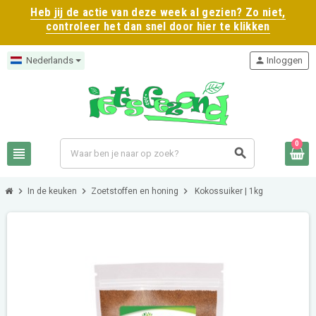
Heb jij de actie van deze week al gezien? Zo niet,
controleer het dan snel door hier te klikken
Nederlands
person
Inloggen
0
view_headline
search
chevron_right
chevron_right
chevron_right
In de keuken
Zoetstoffen en honing
Kokossuiker | 1kg