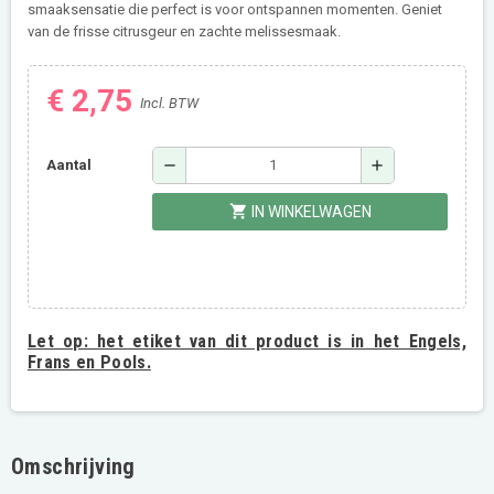
smaaksensatie die perfect is voor ontspannen momenten. Geniet
van de frisse citrusgeur en zachte melissesmaak.
€ 2,75
Incl. BTW
remove
add
Aantal
shopping_cart
IN WINKELWAGEN
Let op:
het etiket van dit product is in het Engels,
Frans en Pools.
Omschrijving