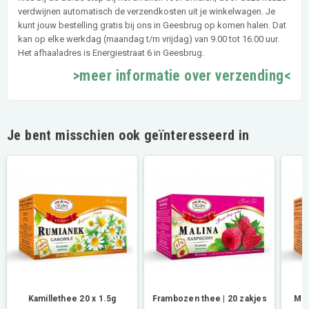
verdwijnen automatisch de verzendkosten uit je winkelwagen. Je
kunt jouw bestelling gratis bij ons in Geesbrug op komen halen. Dat
kan op elke werkdag (maandag t/m vrijdag) van 9.00 tot 16.00 uur.
Het afhaaladres is Energiestraat 6 in Geesbrug.
>meer informatie over verzending<
Je bent misschien ook geïnteresseerd in
Kamillethee 20 x 1.5g
Frambozen thee | 20 zakjes
Mei