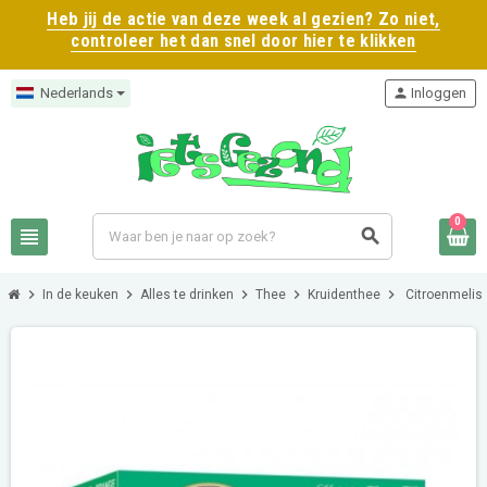
Heb jij de actie van deze week al gezien? Zo niet,
controleer het dan snel door hier te klikken
Nederlands
person
Inloggen
0
view_headline
search
chevron_right
chevron_right
chevron_right
chevron_right
chevron_right
In de keuken
Alles te drinken
Thee
Kruidenthee
Citroenmeliss