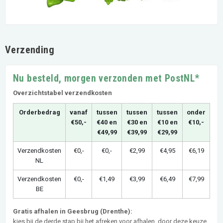
Verzending
Nu besteld, morgen verzonden met PostNL*
Overzichtstabel verzendkosten
Orderbedrag
vanaf
tussen
tussen
tussen
onder
€50,-
€40 en
€30 en
€10 en
€10,-
€49,99
€39,99
€29,99
Verzendkosten
€0,-
€0,-
€2,99
€4,95
€6,19
NL
Verzendkosten
€0,-
€1,49
€3,99
€6,49
€7,99
BE
Gratis afhalen in Geesbrug (Drenthe):
kies bij de derde stap bij het afreken voor afhalen, door deze keuze