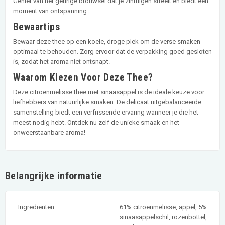
Geniet van het geurige brouwsel dat je zintuigen streelt en biedt een
moment van ontspanning.
Bewaartips
Bewaar deze thee op een koele, droge plek om de verse smaken
optimaal te behouden. Zorg ervoor dat de verpakking goed gesloten
is, zodat het aroma niet ontsnapt.
Waarom Kiezen Voor Deze Thee?
Deze citroenmelisse thee met sinaasappel is de ideale keuze voor
liefhebbers van natuurlijke smaken. De delicaat uitgebalanceerde
samenstelling biedt een verfrissende ervaring wanneer je die het
meest nodig hebt. Ontdek nu zelf de unieke smaak en het
onweerstaanbare aroma!
Belangrijke informatie
Ingrediënten
61% citroenmelisse, appel, 5%
sinaasappelschil, rozenbottel,