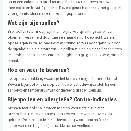
Dit is een caloriearm product met slechts 40 calorieën per twee
theelepels en bevat 4 g suiker. Deze eigenschap maakt het geschikt
voor gebruik binnen diverse voedingspatronen.
Wat zijn bijenpollen?
Bijenpollen (stuifmeel) zijn mannelijke voortplantingscellen van
bloemen, verzameld door bijen en naar de korf gebracht. Ze zijn
opgeslagen in cellen bedekt met honing en was voor gebruik door
de bijenkolonie als eiwitbron. De pollen zijn er in verschillende tinten
en hebben een kenmerkende honingbloemige geur en zoete, bittere
smaak.
Hoe en waar te bewaren?
Let op de verpakking waarin je het korrelvormige stuifmeel koopt.
Bewaar bijenpollen thuis op een koele, schaduwrijke plek bij een
aanbevolen temperatuur van ongeveer 5 graden Celsius.
Bijenpollen en allergieën? Contra-indicaties.
Mensen met pollenallergieën moeten voorzichtig zijn met
bijenpollen. Het is verstandig om advies in te winnen over veilig
gebruik. De introductie in kindervoeding wordt pas na 3 jaar
aanbevolen en begin altijd met kleine hoeveelheden.