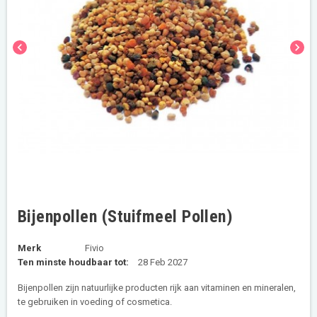
chevron_left
chevron_right
Bijenpollen (Stuifmeel Pollen)
Merk
Fivio
Ten minste houdbaar tot:
28 Feb 2027
Bijenpollen zijn natuurlijke producten rijk aan vitaminen en mineralen,
te gebruiken in voeding of cosmetica.