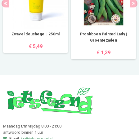
Zwavel douchegel | 250ml
Pronkboon Painted Lady |
Groentezaden
€ 5,49
€ 1,39
Maandag t/m vrijdag 8:00 - 21:00
antwoord binnen 1 uur
Email:
ks@ietsgezond.nl