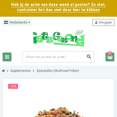
Heb jij de actie van deze week al gezien? Zo niet,
controleer het dan snel door hier te klikken
Nederlands
person
Inloggen
0
view_headline
search
chevron_right
chevron_right
Supplementen
Bijenpollen (Stuifmeel Pollen)
-15%