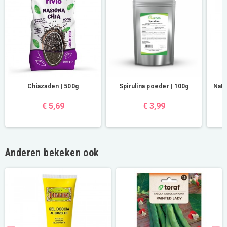
Chiazaden | 500g
Spirulina poeder | 100g
Natr
€ 5,69
€ 3,99
Anderen bekeken ook