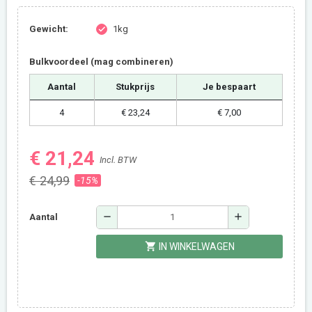
Gewicht:
1kg
check
Bulkvoordeel (mag combineren)
Aantal
Stukprijs
Je bespaart
4
€ 23,24
€ 7,00
€ 21,24
Incl. BTW
€ 24,99
-15%
remove
add
Aantal
shopping_cart
IN WINKELWAGEN