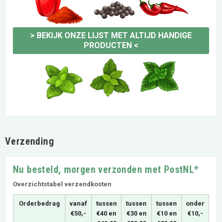
>
BEKIJK ONZE LIJST MET ALTIJD HANDIGE
PRODUCTEN
<
Verzending
Nu besteld, morgen verzonden met PostNL*
Overzichtstabel verzendkosten
Orderbedrag
vanaf
tussen
tussen
tussen
onder
€50,-
€40 en
€30 en
€10 en
€10,-