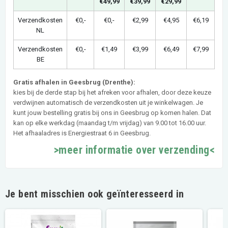
€49,99
€39,99
€29,99
Verzendkosten
€0,-
€0,-
€2,99
€4,95
€6,19
NL
Verzendkosten
€0,-
€1,49
€3,99
€6,49
€7,99
BE
Gratis afhalen in Geesbrug (Drenthe):
kies bij de derde stap bij het afreken voor afhalen, door deze keuze
verdwijnen automatisch de verzendkosten uit je winkelwagen. Je
kunt jouw bestelling gratis bij ons in Geesbrug op komen halen. Dat
kan op elke werkdag (maandag t/m vrijdag) van 9.00 tot 16.00 uur.
Het afhaaladres is Energiestraat 6 in Geesbrug.
>meer informatie over verzending<
Je bent misschien ook geïnteresseerd in