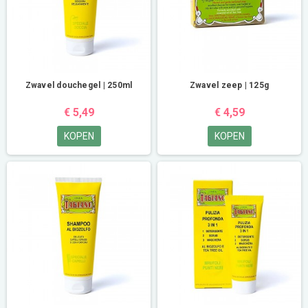
Zwavel douchegel | 250ml
Zwavel zeep | 125g
€ 5,49
€ 4,59
KOPEN
KOPEN