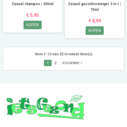
Zwavel shampoo | 250ml
Zwavel gezichtsreiniger 3 in 1 |
75ml
€ 5,95
€ 8,99
KOPEN
KOPEN
Item 1-12 van 22 in totaal item(s)
1
2
navigate_next
VOLGENDE